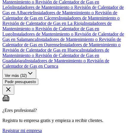
Mantenimiento o Revisión de Calentador de Gas en
León
Instaladores de Mantenimiento o Revisión de Calentador de
Gas en Albacete
Instaladores de Mantenimiento o Revisión de
Calentador de Gas en Cáceres
Instaladores de Mantenimiento o
Revisión de Calentador de Gas en La Rioja
Instaladores de
Mantenimiento o Revisión de Calentador de Gas en
Lugo
Instaladores de Mantenimiento o Revisión de Calentador de
Gas en Salamanca
Instaladores de Mantenimiento o Revisión de
Calentador de Gas en Ourense
Instaladores de Mantenimiento o
Revisión de Calentador de Gas en Huesca
Instaladores de
Mantenimiento o Revisión de Calentador de Gas en
Guadalajara
Instaladores de Mantenimiento o Revisión de
Calentador de Gas en Cuenca
Ver más (
32
)
Pedir presupuesto
¿Eres profesional?
Registra tu empresa gratis y empieza a recibir clientes.
Registrar mi empresa