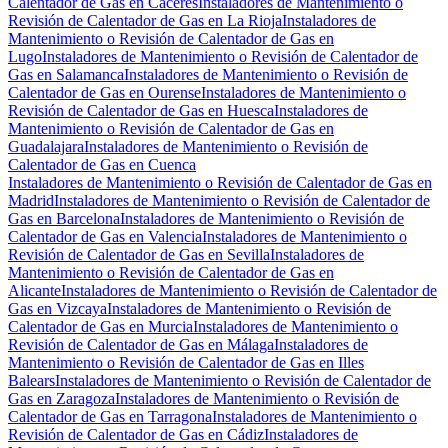
Calentador de Gas en Cáceres
Instaladores de Mantenimiento o
Revisión de Calentador de Gas en La Rioja
Instaladores de
Mantenimiento o Revisión de Calentador de Gas en
Lugo
Instaladores de Mantenimiento o Revisión de Calentador de
Gas en Salamanca
Instaladores de Mantenimiento o Revisión de
Calentador de Gas en Ourense
Instaladores de Mantenimiento o
Revisión de Calentador de Gas en Huesca
Instaladores de
Mantenimiento o Revisión de Calentador de Gas en
Guadalajara
Instaladores de Mantenimiento o Revisión de
Calentador de Gas en Cuenca
Instaladores de Mantenimiento o Revisión de Calentador de Gas en
Madrid
Instaladores de Mantenimiento o Revisión de Calentador de
Gas en Barcelona
Instaladores de Mantenimiento o Revisión de
Calentador de Gas en Valencia
Instaladores de Mantenimiento o
Revisión de Calentador de Gas en Sevilla
Instaladores de
Mantenimiento o Revisión de Calentador de Gas en
Alicante
Instaladores de Mantenimiento o Revisión de Calentador de
Gas en Vizcaya
Instaladores de Mantenimiento o Revisión de
Calentador de Gas en Murcia
Instaladores de Mantenimiento o
Revisión de Calentador de Gas en Málaga
Instaladores de
Mantenimiento o Revisión de Calentador de Gas en Illes
Balears
Instaladores de Mantenimiento o Revisión de Calentador de
Gas en Zaragoza
Instaladores de Mantenimiento o Revisión de
Calentador de Gas en Tarragona
Instaladores de Mantenimiento o
Revisión de Calentador de Gas en Cádiz
Instaladores de