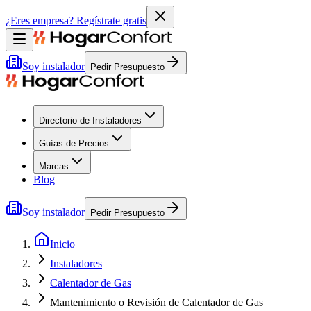
¿Eres empresa?
Regístrate gratis
Soy instalador
Pedir Presupuesto
Directorio de Instaladores
Guías de Precios
Marcas
Blog
Soy instalador
Pedir Presupuesto
Inicio
Instaladores
Calentador de Gas
Mantenimiento o Revisión de Calentador de Gas