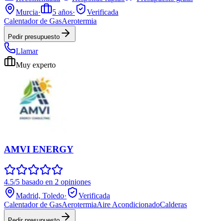
Murcia
·
5
años
·
Verificada
Calentador de Gas
Aerotermia
Pedir presupuesto
Llamar
Muy experto
AMVI ENERGY
4.5/5 basado en 2 opiniones
Madrid, Toledo
·
Verificada
Calentador de Gas
Aerotermia
Aire Acondicionado
Calderas
Pedir presupuesto