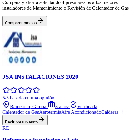
Compara y ahorra solicitando 4 presupuestos a los mejores
instaladores de Mantenimiento o Revisión de Calentador de Gas
Comparar precios
JSA INSTALACIONES 2020
5/5 basado en una opinión
Barcelona, Girona
·
8
años
·
Verificada
Calentador de Gas
Aerotermia
Aire Acondicionado
Calderas
+
4
Pedir presupuesto
RE