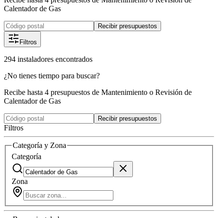
Calentador de Gas
Recibir presupuestos
Filtros
294
instaladores
encontrados
¿No tienes tiempo para buscar?
Recibe hasta 4 presupuestos de Mantenimiento o Revisión de
Calentador de Gas
Recibir presupuestos
Filtros
Categoría y Zona
Categoría
Zona