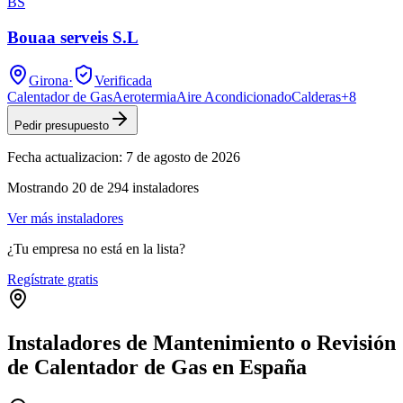
BS
Bouaa serveis S.L
Girona
·
Verificada
Calentador de Gas
Aerotermia
Aire Acondicionado
Calderas
+
8
Pedir presupuesto
Fecha actualizacion:
7 de agosto de 2026
Mostrando
20
de
294
instaladores
Ver más instaladores
¿Tu empresa no está en la lista?
Regístrate gratis
Instaladores de Mantenimiento o Revisión
de Calentador de Gas en España
Leaflet
|
©
OpenStreetMap