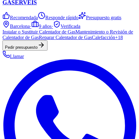
GASERVEIS
Recomendada
Responde rápido
Presupuesto gratis
Barcelona
·
9
años
·
Verificada
Instalar o Sustituir Calentador de Gas
Mantenimiento o Revisión de
Calentador de Gas
Reparar Calentador de Gas
Calefacción
+
18
Pedir presupuesto
Llamar