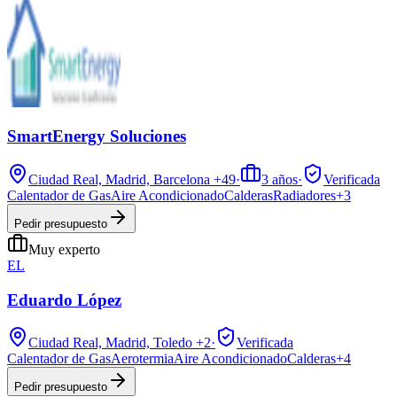
SmartEnergy Soluciones
Ciudad Real, Madrid, Barcelona
+49
·
3
años
·
Verificada
Calentador de Gas
Aire Acondicionado
Calderas
Radiadores
+
3
Pedir presupuesto
Muy experto
EL
Eduardo López
Ciudad Real, Madrid, Toledo
+2
·
Verificada
Calentador de Gas
Aerotermia
Aire Acondicionado
Calderas
+
4
Pedir presupuesto