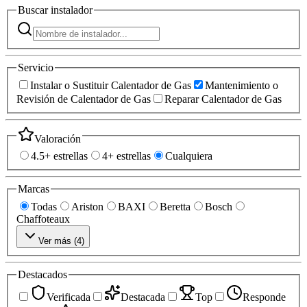
Buscar
instalador
Servicio
Instalar o Sustituir Calentador de Gas
Mantenimiento o
Revisión de Calentador de Gas
Reparar Calentador de Gas
Valoración
4.5+ estrellas
4+ estrellas
Cualquiera
Marcas
Todas
Ariston
BAXI
Beretta
Bosch
Chaffoteaux
Ver más (
4
)
Destacados
Verificada
Destacada
Top
Responde