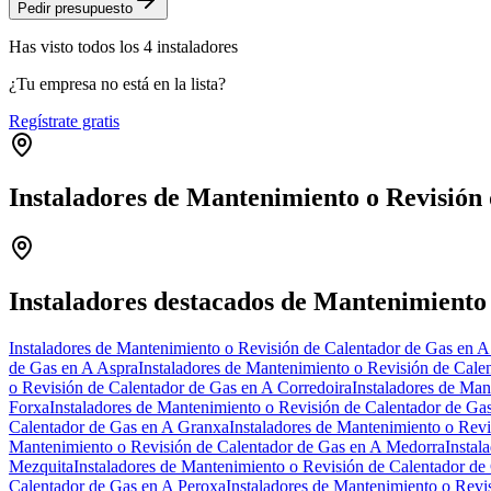
Pedir presupuesto
Has visto
todos los
4
instaladores
¿Tu empresa no está en la lista?
Regístrate gratis
Instaladores de Mantenimiento o Revisión
+
−
Instaladores destacados de Mantenimiento
Instaladores de Mantenimiento o Revisión de Calentador de Gas en A
de Gas en A Aspra
Instaladores de Mantenimiento o Revisión de Cale
o Revisión de Calentador de Gas en A Corredoira
Instaladores de Man
Forxa
Instaladores de Mantenimiento o Revisión de Calentador de Ga
Calentador de Gas en A Granxa
Instaladores de Mantenimiento o Rev
Mantenimiento o Revisión de Calentador de Gas en A Medorra
Instal
Mezquita
Instaladores de Mantenimiento o Revisión de Calentador de
Calentador de Gas en A Peroxa
Instaladores de Mantenimiento o Revi