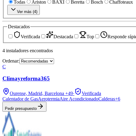
Todas
Ariston
BAXI
Beretta
Bosch
Chaffoteaux
Ver más (
4
)
Destacados
Verificada
Destacada
Top
Responde rápi
4
instaladores
encontrados
Ordenar:
C
Climayreforma365
Ourense, Madrid, Barcelona
+49
·
Verificada
Calentador de Gas
Aerotermia
Aire Acondicionado
Calderas
+
6
Pedir presupuesto