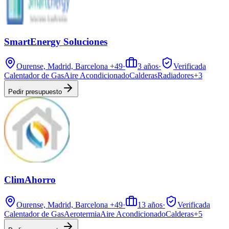
SmartEnergy Soluciones
Ourense, Madrid, Barcelona
+49
·
3
años
·
Verificada
Calentador de Gas
Aire Acondicionado
Calderas
Radiadores
+
3
Pedir presupuesto
ClimAhorro
Ourense, Madrid, Barcelona
+49
·
13
años
·
Verificada
Calentador de Gas
Aerotermia
Aire Acondicionado
Calderas
+
5