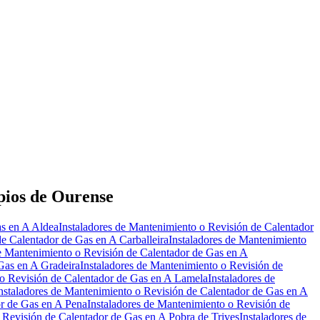
Leaflet
|
©
OpenStreetMap
pios de Ourense
as en A Aldea
Instaladores de Mantenimiento o Revisión de Calentador
de Calentador de Gas en A Carballeira
Instaladores de Mantenimiento
de Mantenimiento o Revisión de Calentador de Gas en A
Gas en A Gradeira
Instaladores de Mantenimiento o Revisión de
 o Revisión de Calentador de Gas en A Lamela
Instaladores de
nstaladores de Mantenimiento o Revisión de Calentador de Gas en A
or de Gas en A Pena
Instaladores de Mantenimiento o Revisión de
 Revisión de Calentador de Gas en A Pobra de Trives
Instaladores de