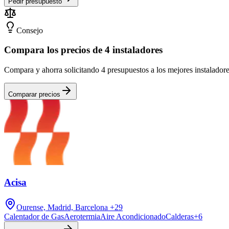
Pedir presupuesto
Consejo
Compara los precios de 4 instaladores
Compara y ahorra solicitando 4 presupuestos a los mejores instalado
Comparar precios
Acisa
Ourense, Madrid, Barcelona
+29
Calentador de Gas
Aerotermia
Aire Acondicionado
Calderas
+
6