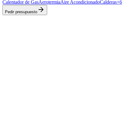
Calentador de Gas
Aerotermia
Aire Acondicionado
Calderas
+
6
Pedir presupuesto