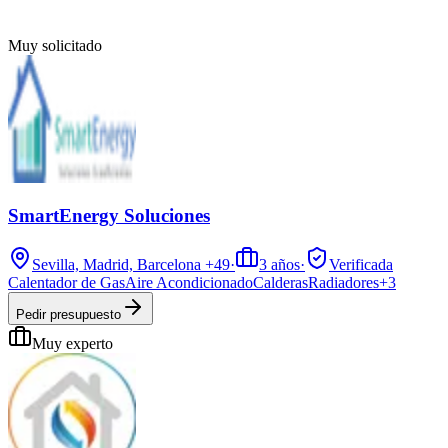
Muy solicitado
SmartEnergy Soluciones
Sevilla, Madrid, Barcelona
+49
·
3
años
·
Verificada
Calentador de Gas
Aire Acondicionado
Calderas
Radiadores
+
3
Pedir presupuesto
Muy experto