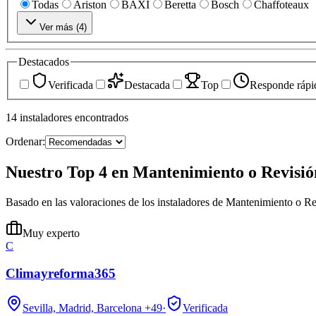
Todas
Ariston
BAXI
Beretta
Bosch
Chaffoteaux
Ver más (
4
)
Destacados
Verificada
Destacada
Top
Responde rápi
14
instaladores
encontrados
Ordenar:
Nuestro Top 4 en Mantenimiento o Revisió
Basado en las valoraciones de los instaladores de Mantenimiento o Re
Muy experto
C
Climayreforma365
Sevilla, Madrid, Barcelona
+49
·
Verificada