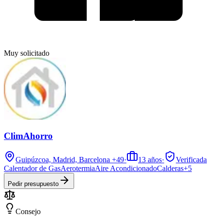
Muy solicitado
ClimAhorro
Guipúzcoa, Madrid, Barcelona
+49
·
13
años
·
Verificada
Calentador de Gas
Aerotermia
Aire Acondicionado
Calderas
+
5
Pedir presupuesto
Consejo