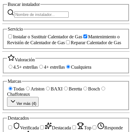
Buscar
instalador
Servicio
Instalar o Sustituir Calentador de Gas
Mantenimiento o
Revisión de Calentador de Gas
Reparar Calentador de Gas
Valoración
4.5+ estrellas
4+ estrellas
Cualquiera
Marcas
Todas
Ariston
BAXI
Beretta
Bosch
Chaffoteaux
Ver más (
4
)
Destacados
Verificada
Destacada
Top
Responde