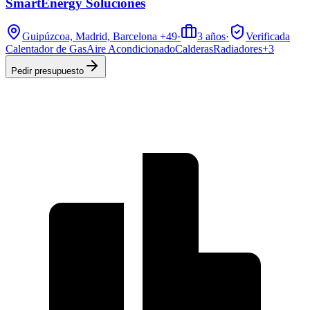
SmartEnergy Soluciones
Guipúzcoa, Madrid, Barcelona
+49
·
3
años
·
Verificada
Calentador de Gas
Aire Acondicionado
Calderas
Radiadores
+
3
Pedir presupuesto