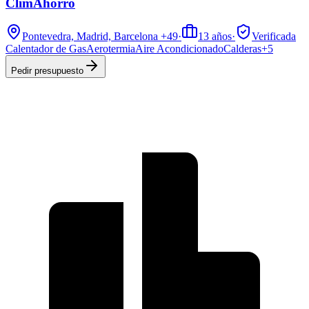
ClimAhorro
Pontevedra, Madrid, Barcelona
+49
·
13
años
·
Verificada
Calentador de Gas
Aerotermia
Aire Acondicionado
Calderas
+
5
Pedir presupuesto