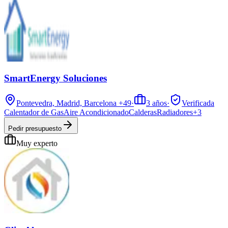
SmartEnergy Soluciones
Pontevedra, Madrid, Barcelona
+49
·
3
años
·
Verificada
Calentador de Gas
Aire Acondicionado
Calderas
Radiadores
+
3
Pedir presupuesto
Muy experto