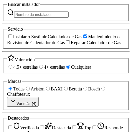
Buscar
instalador
Servicio
Instalar o Sustituir Calentador de Gas
Mantenimiento o
Revisión de Calentador de Gas
Reparar Calentador de Gas
Valoración
4.5+ estrellas
4+ estrellas
Cualquiera
Marcas
Todas
Ariston
BAXI
Beretta
Bosch
Chaffoteaux
Ver más (
4
)
Destacados
Verificada
Destacada
Top
Responde