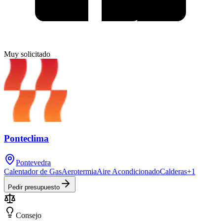
Muy solicitado
Ponteclima
Pontevedra
Calentador de Gas
Aerotermia
Aire Acondicionado
Calderas
+
1
Pedir presupuesto
Consejo