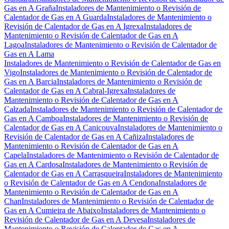
Gas en A Graña
Instaladores de Mantenimiento o Revisión de
Calentador de Gas en A Guarda
Instaladores de Mantenimiento o
Revisión de Calentador de Gas en A Igrexa
Instaladores de
Mantenimiento o Revisión de Calentador de Gas en A
Lagoa
Instaladores de Mantenimiento o Revisión de Calentador de
Gas en A Lama
Instaladores de Mantenimiento o Revisión de Calentador de Gas en
Vigo
Instaladores de Mantenimiento o Revisión de Calentador de
Gas en A Barcia
Instaladores de Mantenimiento o Revisión de
Calentador de Gas en A Cabral-Igrexa
Instaladores de
Mantenimiento o Revisión de Calentador de Gas en A
Calzada
Instaladores de Mantenimiento o Revisión de Calentador de
Gas en A Camboa
Instaladores de Mantenimiento o Revisión de
Calentador de Gas en A Canicouva
Instaladores de Mantenimiento o
Revisión de Calentador de Gas en A Cañiza
Instaladores de
Mantenimiento o Revisión de Calentador de Gas en A
Capela
Instaladores de Mantenimiento o Revisión de Calentador de
Gas en A Cardosa
Instaladores de Mantenimiento o Revisión de
Calentador de Gas en A Carrasqueira
Instaladores de Mantenimiento
o Revisión de Calentador de Gas en A Cendona
Instaladores de
Mantenimiento o Revisión de Calentador de Gas en A
Chan
Instaladores de Mantenimiento o Revisión de Calentador de
Gas en A Cumieira de Abaixo
Instaladores de Mantenimiento o
Revisión de Calentador de Gas en A Devesa
Instaladores de
Mantenimiento o Revisión de Calentador de Gas en A