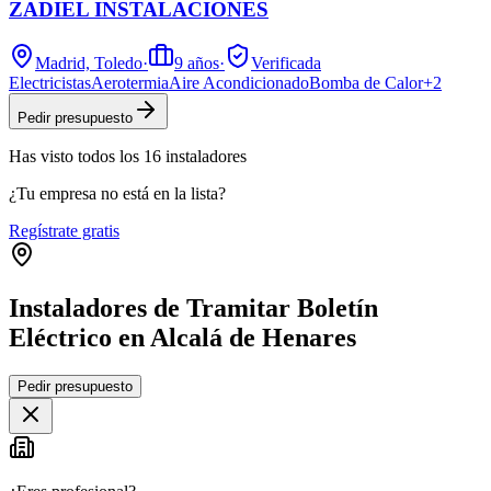
ZADIEL INSTALACIONES
Madrid, Toledo
·
9
años
·
Verificada
Electricistas
Aerotermia
Aire Acondicionado
Bomba de Calor
+
2
Pedir presupuesto
Has visto
todos los
16
instaladores
¿Tu empresa no está en la lista?
Regístrate gratis
Instaladores de Tramitar Boletín
Eléctrico en Alcalá de Henares
Leaflet
|
©
OpenStreetMap
Pedir presupuesto
+
−