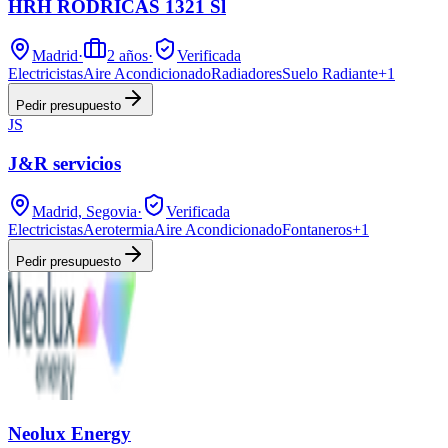
HRH RODRICAS 1321 Sl
Madrid
·
2
años
·
Verificada
Electricistas
Aire Acondicionado
Radiadores
Suelo Radiante
+
1
Pedir presupuesto
JS
J&R servicios
Madrid, Segovia
·
Verificada
Electricistas
Aerotermia
Aire Acondicionado
Fontaneros
+
1
Pedir presupuesto
Neolux Energy