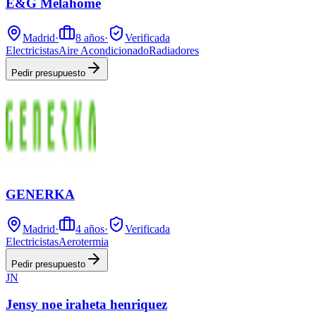
E&G Melahome
Madrid
·
8
años
·
Verificada
Electricistas
Aire Acondicionado
Radiadores
Pedir presupuesto
GENERKA
Madrid
·
4
años
·
Verificada
Electricistas
Aerotermia
Pedir presupuesto
JN
Jensy noe iraheta henriquez