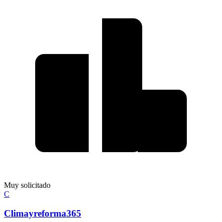
Muy solicitado
C
Climayreforma365