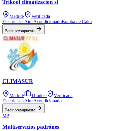
Trikool climatizacion sl
Madrid
·
Verificada
Electricistas
Aire Acondicionado
Bomba de Calor
Pedir presupuesto
CLIMASUR
Madrid
·
11
años
·
Verificada
Electricistas
Aire Acondicionado
Pedir presupuesto
MP
Multiservicios padrónes