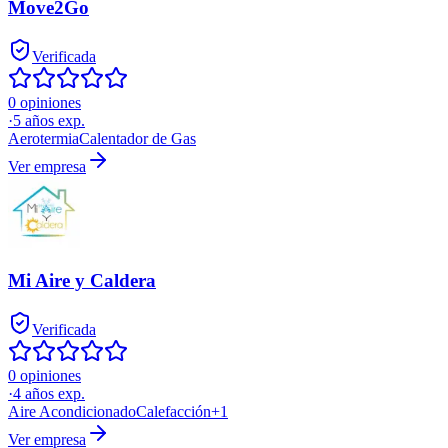
Move2Go
Verificada
0 opiniones
·
5
años exp.
Aerotermia
Calentador de Gas
Ver empresa
Mi Aire y Caldera
Verificada
0 opiniones
·
4
años exp.
Aire Acondicionado
Calefacción
+
1
Ver empresa