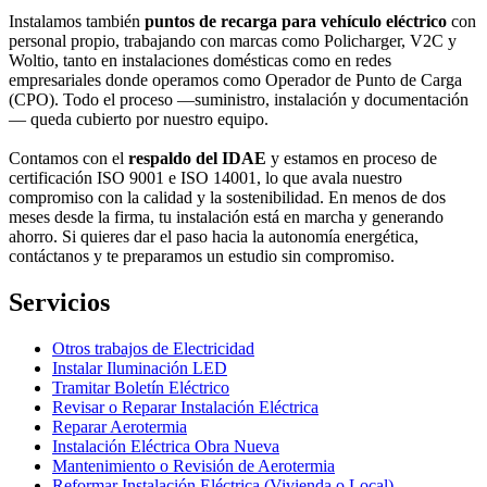
Instalamos también
puntos de recarga para vehículo eléctrico
con
personal propio, trabajando con marcas como Policharger, V2C y
Woltio, tanto en instalaciones domésticas como en redes
empresariales donde operamos como Operador de Punto de Carga
(CPO). Todo el proceso —suministro, instalación y documentación
— queda cubierto por nuestro equipo.
Contamos con el
respaldo del IDAE
y estamos en proceso de
certificación ISO 9001 e ISO 14001, lo que avala nuestro
compromiso con la calidad y la sostenibilidad. En menos de dos
meses desde la firma, tu instalación está en marcha y generando
ahorro. Si quieres dar el paso hacia la autonomía energética,
contáctanos y te preparamos un estudio sin compromiso.
Servicios
Otros trabajos de Electricidad
Instalar Iluminación LED
Tramitar Boletín Eléctrico
Revisar o Reparar Instalación Eléctrica
Reparar Aerotermia
Instalación Eléctrica Obra Nueva
Mantenimiento o Revisión de Aerotermia
Reformar Instalación Eléctrica (Vivienda o Local)