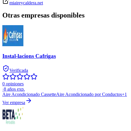
miaireycaldera.net
Otras empresas disponibles
Instal-lacions Cafrigas
Verificada
0 opiniones
·
8
años exp.
Aire Acondicionado Cassette
Aire Acondicionado por Conductos
+
1
Ver empresa