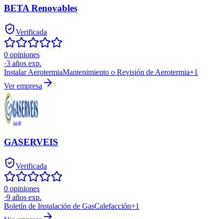
BETA Renovables
Verificada
0 opiniones
·
3
años exp.
Instalar Aerotermia
Mantenimiento o Revisión de Aerotermia
+
1
Ver empresa
GASERVEIS
Verificada
0 opiniones
·
9
años exp.
Boletín de Instalación de Gas
Calefacción
+
1