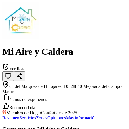
Mi Aire y Caldera
Verificada
C. del Marqués de Hinojares, 10, 28840 Mejorada del Campo,
Madrid
4
años de experiencia
Recomendada
Miembro de HogarConfort desde 2025
Resumen
Servicios
Zonas
Opiniones
Más información