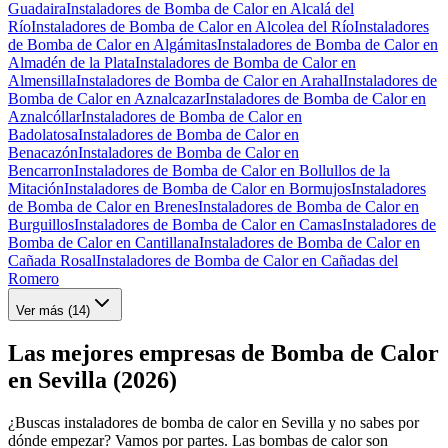
Guadaira
Instaladores de Bomba de Calor en Alcalá del
Río
Instaladores de Bomba de Calor en Alcolea del Río
Instaladores
de Bomba de Calor en Algámitas
Instaladores de Bomba de Calor en
Almadén de la Plata
Instaladores de Bomba de Calor en
Almensilla
Instaladores de Bomba de Calor en Arahal
Instaladores de
Bomba de Calor en Aznalcazar
Instaladores de Bomba de Calor en
Aznalcóllar
Instaladores de Bomba de Calor en
Badolatosa
Instaladores de Bomba de Calor en
Benacazón
Instaladores de Bomba de Calor en
Bencarron
Instaladores de Bomba de Calor en Bollullos de la
Mitación
Instaladores de Bomba de Calor en Bormujos
Instaladores
de Bomba de Calor en Brenes
Instaladores de Bomba de Calor en
Burguillos
Instaladores de Bomba de Calor en Camas
Instaladores de
Bomba de Calor en Cantillana
Instaladores de Bomba de Calor en
Cañada Rosal
Instaladores de Bomba de Calor en Cañadas del
Romero
Ver más (
14
)
Las mejores empresas de Bomba de Calor
en Sevilla (2026)
¿Buscas instaladores de bomba de calor en Sevilla y no sabes por
dónde empezar? Vamos por partes. Las bombas de calor son