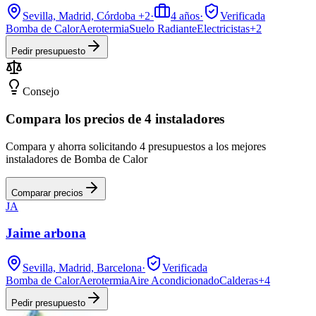
Sevilla, Madrid, Córdoba
+2
·
4
años
·
Verificada
Bomba de Calor
Aerotermia
Suelo Radiante
Electricistas
+
2
Pedir presupuesto
Consejo
Compara los precios de 4 instaladores
Compara y ahorra solicitando 4 presupuestos a los mejores
instaladores de Bomba de Calor
Comparar precios
JA
Jaime arbona
Sevilla, Madrid, Barcelona
·
Verificada
Bomba de Calor
Aerotermia
Aire Acondicionado
Calderas
+
4
Pedir presupuesto