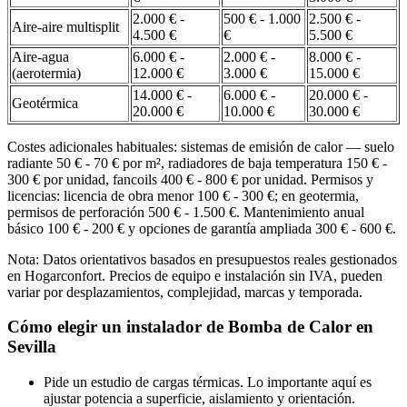
2.000 € -
500 € - 1.000
2.500 € -
Aire-aire multisplit
4.500 €
€
5.500 €
Aire-agua
6.000 € -
2.000 € -
8.000 € -
(aerotermia)
12.000 €
3.000 €
15.000 €
14.000 € -
6.000 € -
20.000 € -
Geotérmica
20.000 €
10.000 €
30.000 €
Costes adicionales habituales: sistemas de emisión de calor — suelo
radiante 50 € - 70 € por m², radiadores de baja temperatura 150 € -
300 € por unidad, fancoils 400 € - 800 € por unidad. Permisos y
licencias: licencia de obra menor 100 € - 300 €; en geotermia,
permisos de perforación 500 € - 1.500 €. Mantenimiento anual
básico 100 € - 200 € y opciones de garantía ampliada 300 € - 600 €.
Nota: Datos orientativos basados en presupuestos reales gestionados
en Hogarconfort. Precios de equipo e instalación sin IVA, pueden
variar por desplazamientos, complejidad, marcas y temporada.
Cómo elegir un instalador de Bomba de Calor en
Sevilla
Pide un estudio de cargas térmicas. Lo importante aquí es
ajustar potencia a superficie, aislamiento y orientación.