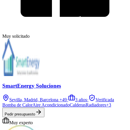
Muy solicitado
SmartEnergy Soluciones
Sevilla, Madrid, Barcelona
+49
·
3
años
·
Verificada
Bomba de Calor
Aire Acondicionado
Calderas
Radiadores
+
3
Pedir presupuesto
Muy experto