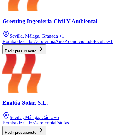
Greening Ingenieria Civil Y Ambiental
Sevilla, Málaga, Granada
+1
Bomba de Calor
Aerotermia
Aire Acondicionado
Estufas
+
1
Pedir presupuesto
Enaltia Solar, S.L.
Sevilla, Málaga, Cádiz
+5
Bomba de Calor
Aerotermia
Estufas
Pedir presupuesto