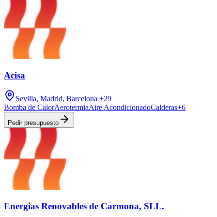
Acisa
Sevilla, Madrid, Barcelona
+29
Bomba de Calor
Aerotermia
Aire Acondicionado
Calderas
+
6
Pedir presupuesto
Energias Renovables de Carmona, SLL.