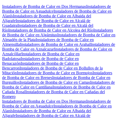
Instaladores de Bomba de Calor en Dos Hermanas
Instaladores de
Bomba de Calor en Aguadulce
Instaladores de Bomba de Calor en
Alanís
Instaladores de Bomba de Calor en Albaida del
Aljarafe
Instaladores de Bomba de Calor en Alcalá de
Guadaira
Instaladores de Bomba de Calor en Alcalá del
Río
Instaladores de Bomba de Calor en Alcolea del Río
Instaladores
de Bomba de Calor en Algámitas
Instaladores de Bomba de Calor en
Almadén de la Plata
Instaladores de Bomba de Calor en
Almensilla
Instaladores de Bomba de Calor en Arahal
Instaladores de
Bomba de Calor en Aznalcazar
Instaladores de Bomba de Calor en
Aznalcóllar
Instaladores de Bomba de Calor en
Badolatosa
Instaladores de Bomba de Calor en
Benacazón
Instaladores de Bomba de Calor en
Bencarron
Instaladores de Bomba de Calor en Bollullos de la
Mitación
Instaladores de Bomba de Calor en Bormujos
Instaladores
de Bomba de Calor en Brenes
Instaladores de Bomba de Calor en
Burguillos
Instaladores de Bomba de Calor en Camas
Instaladores de
Bomba de Calor en Cantillana
Instaladores de Bomba de Calor en
Cañada Rosal
Instaladores de Bomba de Calor en Cañadas del
Romero
Instaladores de Bomba de Calor en Dos Hermanas
Instaladores de
Bomba de Calor en Aguadulce
Instaladores de Bomba de Calor en
Alanís
Instaladores de Bomba de Calor en Albaida del
Aljarafe
Instaladores de Bomba de Calor en Alcalá de