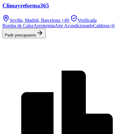
Climayreforma365
Sevilla, Madrid, Barcelona
+49
·
Verificada
Bomba de Calor
Aerotermia
Aire Acondicionado
Calderas
+
6
Pedir presupuesto