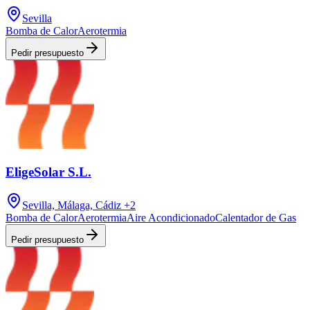
Sevilla
Bomba de Calor
Aerotermia
Pedir presupuesto
EligeSolar S.L.
Sevilla, Málaga, Cádiz
+2
Bomba de Calor
Aerotermia
Aire Acondicionado
Calentador de Gas
Pedir presupuesto