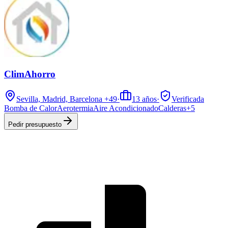
ClimAhorro
Sevilla, Madrid, Barcelona
+49
·
13
años
·
Verificada
Bomba de Calor
Aerotermia
Aire Acondicionado
Calderas
+
5
Pedir presupuesto