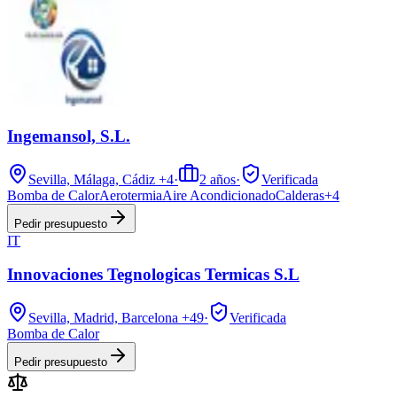
Ingemansol, S.L.
Sevilla, Málaga, Cádiz
+4
·
2
años
·
Verificada
Bomba de Calor
Aerotermia
Aire Acondicionado
Calderas
+
4
Pedir presupuesto
IT
Innovaciones Tegnologicas Termicas S.L
Sevilla, Madrid, Barcelona
+49
·
Verificada
Bomba de Calor
Pedir presupuesto