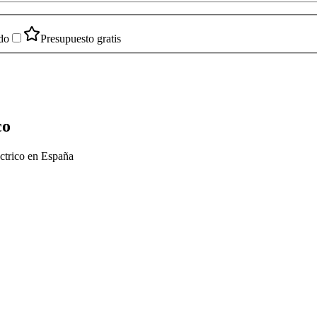
do
Presupuesto gratis
co
éctrico en España