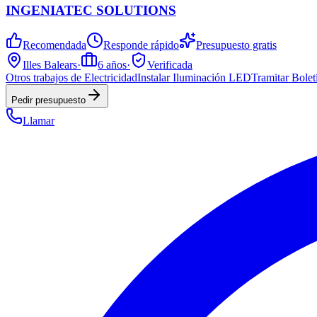
INGENIATEC SOLUTIONS
Recomendada
Responde rápido
Presupuesto gratis
Illes Balears
·
6
años
·
Verificada
Otros trabajos de Electricidad
Instalar Iluminación LED
Tramitar Bolet
Pedir presupuesto
Llamar