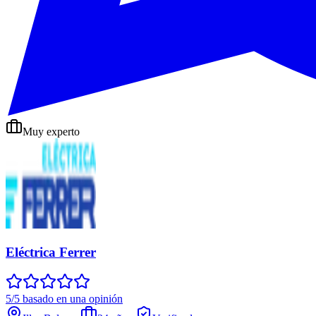
Muy experto
Eléctrica Ferrer
5/5 basado en una opinión