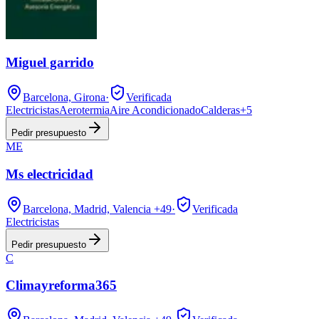
Miguel garrido
Barcelona, Girona
·
Verificada
Electricistas
Aerotermia
Aire Acondicionado
Calderas
+
5
Pedir presupuesto
ME
Ms electricidad
Barcelona, Madrid, Valencia
+49
·
Verificada
Electricistas
Pedir presupuesto
C
Climayreforma365