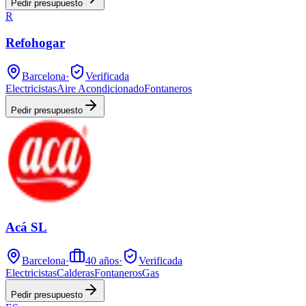
Pedir presupuesto
R
Refohogar
Barcelona
·
Verificada
Electricistas
Aire Acondicionado
Fontaneros
Pedir presupuesto
Acá SL
Barcelona
·
40
años
·
Verificada
Electricistas
Calderas
Fontaneros
Gas
Pedir presupuesto