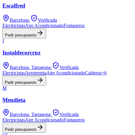
Escalfred
Barcelona
·
Verificada
Electricistas
Aire Acondicionado
Fontaneros
Pedir presupuesto
I
Instaldecorcruz
Barcelona, Tarragona
·
Verificada
Electricistas
Aerotermia
Aire Acondicionado
Calderas
+
6
Pedir presupuesto
M
Mendieta
Barcelona, Tarragona
·
Verificada
Electricistas
Aire Acondicionado
Fontaneros
Pedir presupuesto