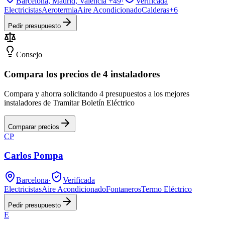
Barcelona, Madrid, Valencia
+49
·
Verificada
Electricistas
Aerotermia
Aire Acondicionado
Calderas
+
6
Pedir presupuesto
Consejo
Compara los precios de 4 instaladores
Compara y ahorra solicitando 4 presupuestos a los mejores
instaladores de Tramitar Boletín Eléctrico
Comparar precios
CP
Carlos Pompa
Barcelona
·
Verificada
Electricistas
Aire Acondicionado
Fontaneros
Termo Eléctrico
Pedir presupuesto
E