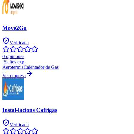
Move2Go
Verificada
0 opiniones
·
5
años exp.
Aerotermia
Calentador de Gas
Ver empresa
Instal-lacions Cafrigas
Verificada