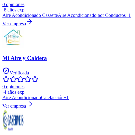
0 opiniones
·
8
años exp.
Aire Acondicionado Cassette
Aire Acondicionado por Conductos
+
1
Ver empresa
Mi Aire y Caldera
Verificada
0 opiniones
·
4
años exp.
Aire Acondicionado
Calefacción
+
1
Ver empresa