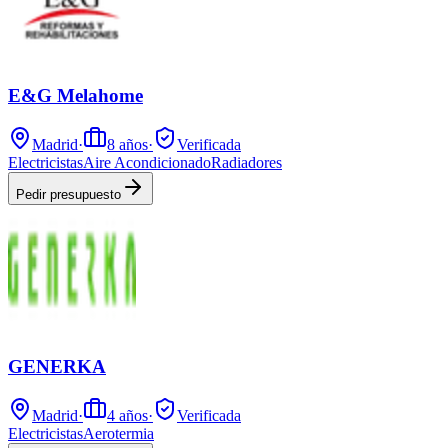
E&G Melahome
Madrid
·
8
años
·
Verificada
Electricistas
Aire Acondicionado
Radiadores
Pedir presupuesto
GENERKA
Madrid
·
4
años
·
Verificada
Electricistas
Aerotermia