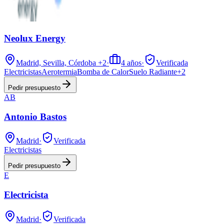
Neolux Energy
Madrid, Sevilla, Córdoba
+2
·
4
años
·
Verificada
Electricistas
Aerotermia
Bomba de Calor
Suelo Radiante
+
2
Pedir presupuesto
AB
Antonio Bastos
Madrid
·
Verificada
Electricistas
Pedir presupuesto
E
Electricista
Madrid
·
Verificada