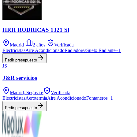
HRH RODRICAS 1321 Sl
Madrid
·
2
años
·
Verificada
Electricistas
Aire Acondicionado
Radiadores
Suelo Radiante
+
1
Pedir presupuesto
JS
J&R servicios
Madrid, Segovia
·
Verificada
Electricistas
Aerotermia
Aire Acondicionado
Fontaneros
+
1
Pedir presupuesto