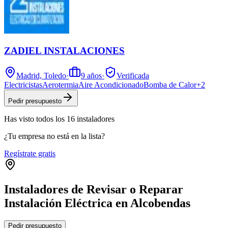
ZADIEL INSTALACIONES
Madrid, Toledo
·
9
años
·
Verificada
Electricistas
Aerotermia
Aire Acondicionado
Bomba de Calor
+
2
Pedir presupuesto
Has visto
todos los
16
instaladores
¿Tu empresa no está en la lista?
Regístrate gratis
Instaladores de Revisar o Reparar
Instalación Eléctrica en Alcobendas
Leaflet
|
©
OpenStreetMap
Pedir presupuesto