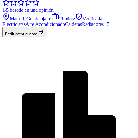
1/5 basado en una opinión
Madrid, Guadalajara
·
11
años
·
Verificada
Electricistas
Aire Acondicionado
Calderas
Radiadores
+
7
Pedir presupuesto