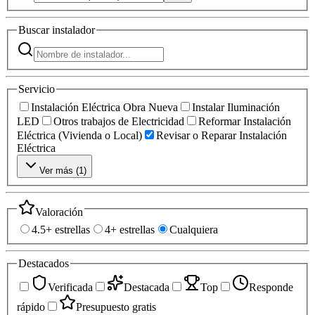
Buscar
instalador
Servicio
Instalación Eléctrica Obra Nueva
Instalar Iluminación
LED
Otros trabajos de Electricidad
Reformar Instalación
Eléctrica (Vivienda o Local)
Revisar o Reparar Instalación
Eléctrica
Ver más (
1
)
Valoración
4.5+ estrellas
4+ estrellas
Cualquiera
Destacados
Verificada
Destacada
Top
Responde
rápido
Presupuesto gratis