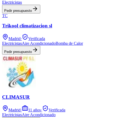
Electricistas
Pedir presupuesto
TC
Trikool climatizacion sl
Madrid
·
Verificada
Electricistas
Aire Acondicionado
Bomba de Calor
Pedir presupuesto
CLIMASUR
Madrid
·
11
años
·
Verificada
Electricistas
Aire Acondicionado