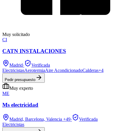
Muy solicitado
CI
CATN INSTALACIONES
Madrid
·
Verificada
Electricistas
Aerotermia
Aire Acondicionado
Calderas
+
4
Pedir presupuesto
Muy experto
ME
Ms electricidad
Madrid, Barcelona, Valencia
+49
·
Verificada
Electricistas