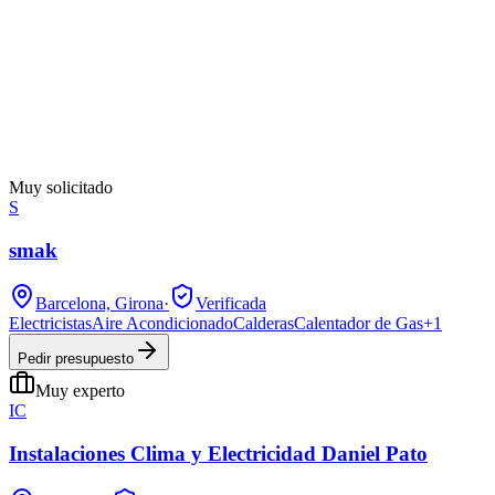
Muy solicitado
S
smak
Barcelona, Girona
·
Verificada
Electricistas
Aire Acondicionado
Calderas
Calentador de Gas
+
1
Pedir presupuesto
Muy experto
IC
Instalaciones Clima y Electricidad Daniel Pato