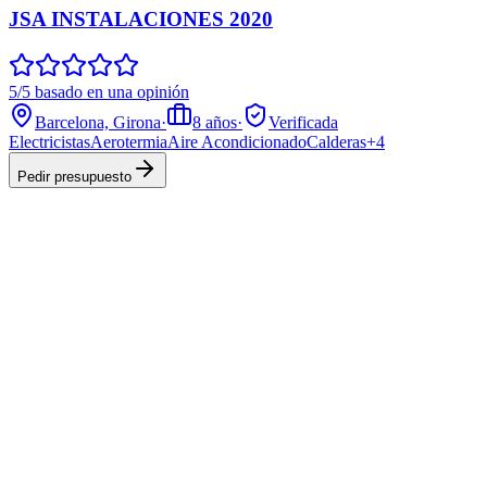
JSA INSTALACIONES 2020
5/5 basado en una opinión
Barcelona, Girona
·
8
años
·
Verificada
Electricistas
Aerotermia
Aire Acondicionado
Calderas
+
4
Pedir presupuesto