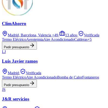
ClimAhorro
Madrid, Barcelona, Valencia
+49
·
13
años
·
Verificada
Termo Eléctrico
Aerotermia
Aire Acondicionado
Calderas
+
5
Pedir presupuesto
LJ
Luis Javier ramos
Madrid
·
Verificada
Termo Eléctrico
Aire Acondicionado
Bomba de Calor
Fontaneros
Pedir presupuesto
JS
J&R servicios