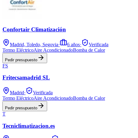
Confortair Climatización
Madrid, Toledo, Segovia
·
6
años
·
Verificada
Termo Eléctrico
Aire Acondicionado
Bomba de Calor
Pedir presupuesto
FS
Fritecsamadrid SL
Madrid
·
Verificada
Termo Eléctrico
Aire Acondicionado
Bomba de Calor
Pedir presupuesto
T
Tecniclimatizacion.es