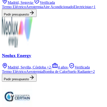
Madrid, Segovia
·
Verificada
Termo Eléctrico
Aerotermia
Aire Acondicionado
Electricistas
+
1
Pedir presupuesto
Neolux Energy
Madrid, Sevilla, Córdoba
+2
·
4
años
·
Verificada
Termo Eléctrico
Aerotermia
Bomba de Calor
Suelo Radiante
+
2
Pedir presupuesto