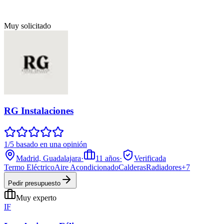
Muy solicitado
RG Instalaciones
1/5 basado en una opinión
Madrid, Guadalajara
·
11
años
·
Verificada
Termo Eléctrico
Aire Acondicionado
Calderas
Radiadores
+
7
Pedir presupuesto
Muy experto
IF