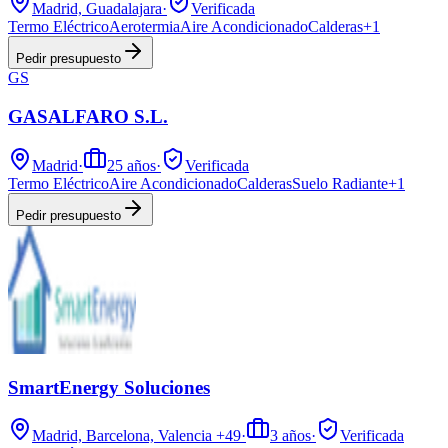
Madrid, Guadalajara
·
Verificada
Termo Eléctrico
Aerotermia
Aire Acondicionado
Calderas
+
1
Pedir presupuesto
GS
GASALFARO S.L.
Madrid
·
25
años
·
Verificada
Termo Eléctrico
Aire Acondicionado
Calderas
Suelo Radiante
+
1
Pedir presupuesto
SmartEnergy Soluciones
Madrid, Barcelona, Valencia
+49
·
3
años
·
Verificada