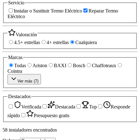
Servicio
Instalar o Sustituir Termo Eléctrico
Reparar Termo
Eléctrico
Valoración
4.5+ estrellas
4+ estrellas
Cualquiera
Marcas
Todas
Ariston
BAXI
Bosch
Chaffoteaux
Cointra
Ver más (
7
)
Destacados
Verificada
Destacada
Top
Responde
rápido
Presupuesto gratis
58
instaladores
encontrados