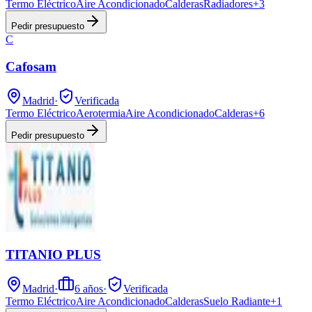
Termo Eléctrico
Aire Acondicionado
Calderas
Radiadores
+
3
Pedir presupuesto
C
Cafosam
Madrid
·
Verificada
Termo Eléctrico
Aerotermia
Aire Acondicionado
Calderas
+
6
Pedir presupuesto
TITANIO PLUS
Madrid
·
6
años
·
Verificada
Termo Eléctrico
Aire Acondicionado
Calderas
Suelo Radiante
+
1