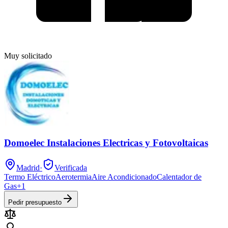
Muy solicitado
Domoelec Instalaciones Electricas y Fotovoltaicas
Madrid
·
Verificada
Termo Eléctrico
Aerotermia
Aire Acondicionado
Calentador de
Gas
+
1
Pedir presupuesto