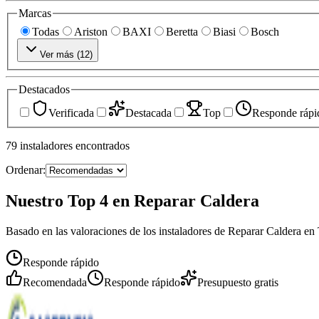
Marcas
Todas
Ariston
BAXI
Beretta
Biasi
Bosch
Ver más (
12
)
Destacados
Verificada
Destacada
Top
Responde rápi
79
instaladores
encontrados
Ordenar:
Nuestro Top 4 en Reparar Caldera
Basado en las valoraciones de los instaladores de Reparar Caldera en 
Responde rápido
Recomendada
Responde rápido
Presupuesto gratis