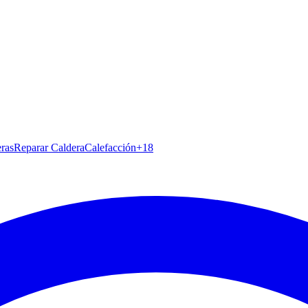
ras
Reparar Caldera
Calefacción
+
18