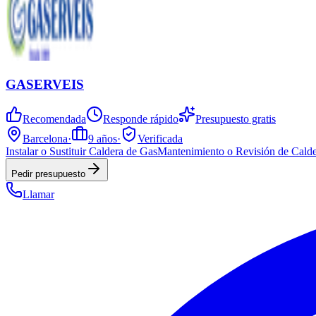
GASERVEIS
Recomendada
Responde rápido
Presupuesto gratis
Barcelona
·
9
años
·
Verificada
Instalar o Sustituir Caldera de Gas
Mantenimiento o Revisión de Calde
Pedir presupuesto
Llamar