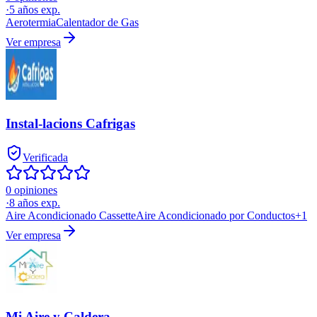
·
5
años exp.
Aerotermia
Calentador de Gas
Ver empresa
Instal-lacions Cafrigas
Verificada
0 opiniones
·
8
años exp.
Aire Acondicionado Cassette
Aire Acondicionado por Conductos
+
1
Ver empresa
Mi Aire y Caldera