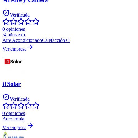
Verificada
0 opiniones
·
4
años exp.
Aire Acondicionado
Calefacción
+
1
Ver empresa
i1Solar
Verificada
0 opiniones
Aerotermia
Ver empresa