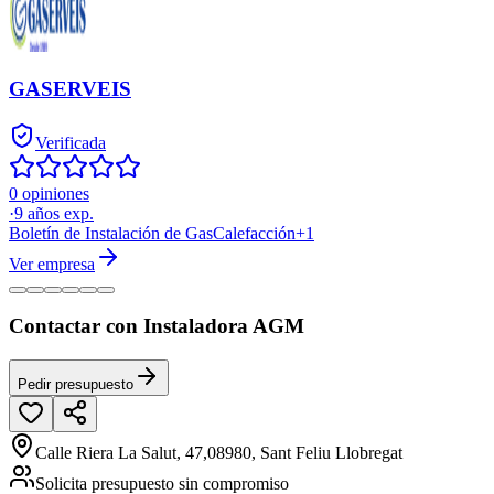
GASERVEIS
Verificada
0 opiniones
·
9
años exp.
Boletín de Instalación de Gas
Calefacción
+
1
Ver empresa
Contactar con Instaladora AGM
Pedir presupuesto
Calle Riera La Salut, 47,08980, Sant Feliu Llobregat
Solicita presupuesto sin compromiso