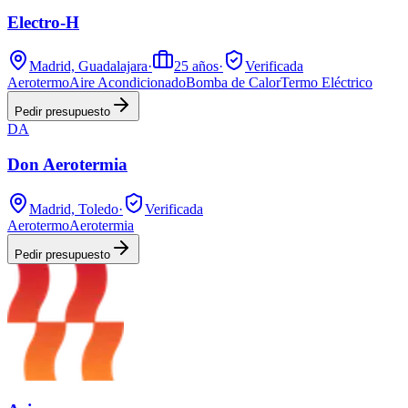
Electro-H
Madrid, Guadalajara
·
25
años
·
Verificada
Aerotermo
Aire Acondicionado
Bomba de Calor
Termo Eléctrico
Pedir presupuesto
DA
Don Aerotermia
Madrid, Toledo
·
Verificada
Aerotermo
Aerotermia
Pedir presupuesto