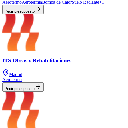
Aerotermo
Aerotermia
Bomba de Calor
Suelo Radiante
+
1
Pedir presupuesto
ITS Obras y Rehabilitaciones
Madrid
Aerotermo
Pedir presupuesto