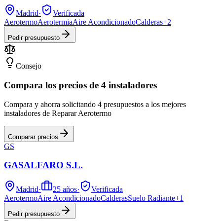
Madrid
·
Verificada
Aerotermo
Aerotermia
Aire Acondicionado
Calderas
+
2
Pedir presupuesto
Consejo
Compara los precios de 4 instaladores
Compara y ahorra solicitando 4 presupuestos a los mejores
instaladores de Reparar Aerotermo
Comparar precios
GS
GASALFARO S.L.
Madrid
·
25
años
·
Verificada
Aerotermo
Aire Acondicionado
Calderas
Suelo Radiante
+
1
Pedir presupuesto