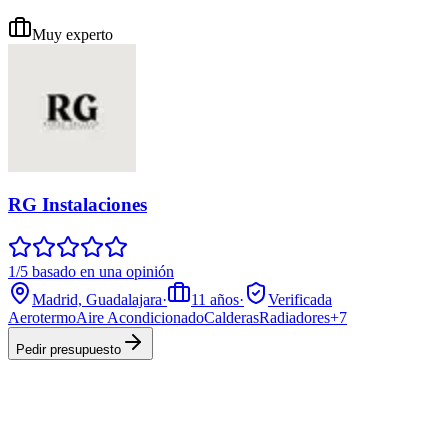
Muy experto
RG Instalaciones
1/5 basado en una opinión
Madrid, Guadalajara
·
11
años
·
Verificada
Aerotermo
Aire Acondicionado
Calderas
Radiadores
+
7
Pedir presupuesto