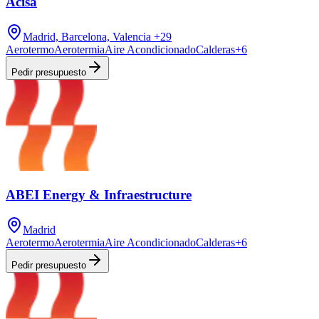
Acisa
Madrid, Barcelona, Valencia
+29
Aerotermo
Aerotermia
Aire Acondicionado
Calderas
+
6
Pedir presupuesto
ABEI Energy & Infraestructure
Madrid
Aerotermo
Aerotermia
Aire Acondicionado
Calderas
+
6
Pedir presupuesto