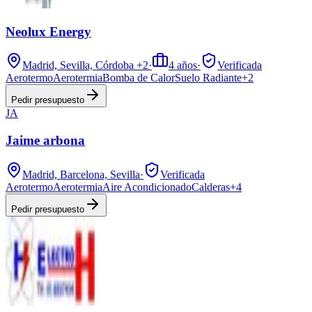
Neolux Energy
Madrid, Sevilla, Córdoba
+2
·
4
años
·
Verificada
Aerotermo
Aerotermia
Bomba de Calor
Suelo Radiante
+
2
Pedir presupuesto
JA
Jaime arbona
Madrid, Barcelona, Sevilla
·
Verificada
Aerotermo
Aerotermia
Aire Acondicionado
Calderas
+
4
Pedir presupuesto