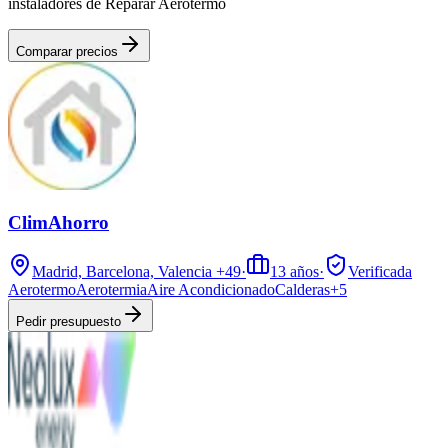
instaladores de Reparar Aerotermo
Comparar precios
ClimAhorro
Madrid, Barcelona, Valencia
+49
·
13
años
·
Verificada
Aerotermo
Aerotermia
Aire Acondicionado
Calderas
+
5
Pedir presupuesto