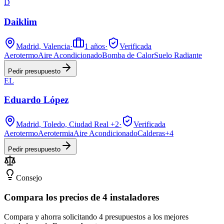
D
Daiklim
Madrid, Valencia
·
1
años
·
Verificada
Aerotermo
Aire Acondicionado
Bomba de Calor
Suelo Radiante
Pedir presupuesto
EL
Eduardo López
Madrid, Toledo, Ciudad Real
+2
·
Verificada
Aerotermo
Aerotermia
Aire Acondicionado
Calderas
+
4
Pedir presupuesto
Consejo
Compara los precios de 4 instaladores
Compara y ahorra solicitando 4 presupuestos a los mejores