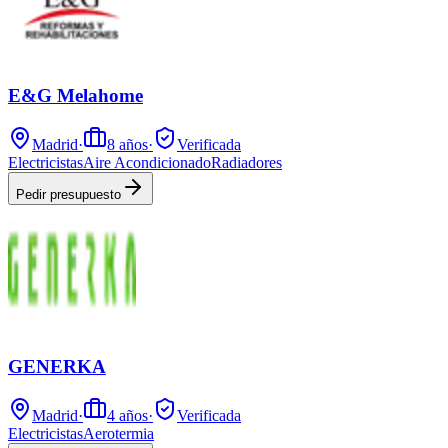
E&G Melahome
Madrid
·
8
años
·
Verificada
Electricistas
Aire Acondicionado
Radiadores
Pedir presupuesto
GENERKA
Madrid
·
4
años
·
Verificada
Electricistas
Aerotermia