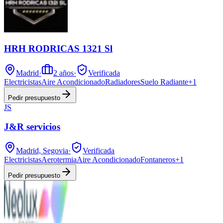
HRH RODRICAS 1321 Sl
Madrid
·
2
años
·
Verificada
Electricistas
Aire Acondicionado
Radiadores
Suelo Radiante
+
1
Pedir presupuesto
JS
J&R servicios
Madrid, Segovia
·
Verificada
Electricistas
Aerotermia
Aire Acondicionado
Fontaneros
+
1
Pedir presupuesto