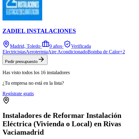
ZADIEL INSTALACIONES
Madrid, Toledo
·
9
años
·
Verificada
Electricistas
Aerotermia
Aire Acondicionado
Bomba de Calor
+
2
Pedir presupuesto
Has visto
todos los
16
instaladores
¿Tu empresa no está en la lista?
Regístrate gratis
Instaladores de Reformar Instalación
Eléctrica (Vivienda o Local) en Rivas
Vaciamadrid