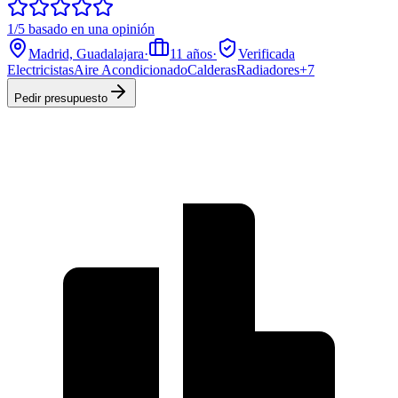
1/5 basado en una opinión
Madrid, Guadalajara
·
11
años
·
Verificada
Electricistas
Aire Acondicionado
Calderas
Radiadores
+
7
Pedir presupuesto