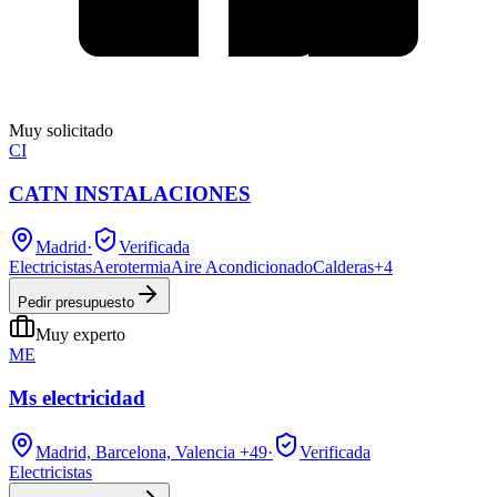
Muy solicitado
CI
CATN INSTALACIONES
Madrid
·
Verificada
Electricistas
Aerotermia
Aire Acondicionado
Calderas
+
4
Pedir presupuesto
Muy experto
ME
Ms electricidad
Madrid, Barcelona, Valencia
+49
·
Verificada
Electricistas