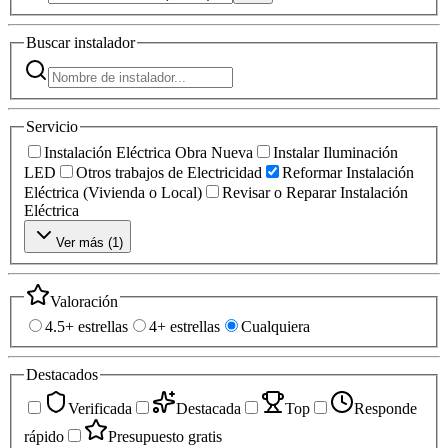
Buscar
instalador
Servicio
Instalación Eléctrica Obra Nueva
Instalar Iluminación
LED
Otros trabajos de Electricidad
Reformar Instalación
Eléctrica (Vivienda o Local)
Revisar o Reparar Instalación
Eléctrica
Ver más (
1
)
Valoración
4.5+ estrellas
4+ estrellas
Cualquiera
Destacados
Verificada
Destacada
Top
Responde
rápido
Presupuesto gratis