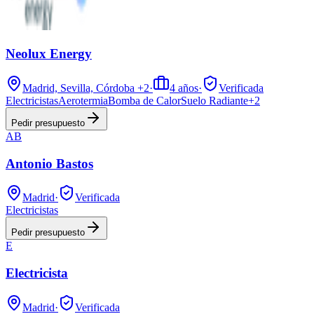
Neolux Energy
Madrid, Sevilla, Córdoba
+2
·
4
años
·
Verificada
Electricistas
Aerotermia
Bomba de Calor
Suelo Radiante
+
2
Pedir presupuesto
AB
Antonio Bastos
Madrid
·
Verificada
Electricistas
Pedir presupuesto
E
Electricista
Madrid
·
Verificada