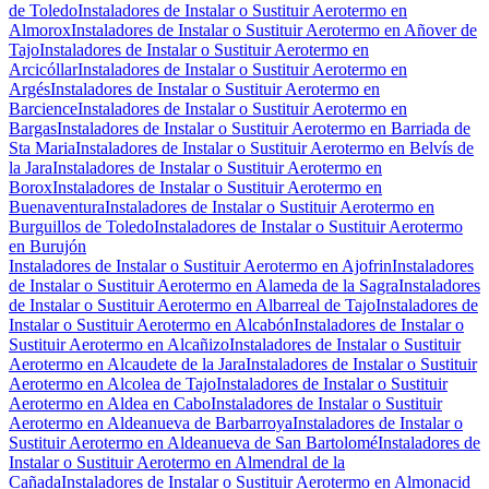
de Toledo
Instaladores de Instalar o Sustituir Aerotermo en
Almorox
Instaladores de Instalar o Sustituir Aerotermo en Añover de
Tajo
Instaladores de Instalar o Sustituir Aerotermo en
Arcicóllar
Instaladores de Instalar o Sustituir Aerotermo en
Argés
Instaladores de Instalar o Sustituir Aerotermo en
Barcience
Instaladores de Instalar o Sustituir Aerotermo en
Bargas
Instaladores de Instalar o Sustituir Aerotermo en Barriada de
Sta Maria
Instaladores de Instalar o Sustituir Aerotermo en Belvís de
la Jara
Instaladores de Instalar o Sustituir Aerotermo en
Borox
Instaladores de Instalar o Sustituir Aerotermo en
Buenaventura
Instaladores de Instalar o Sustituir Aerotermo en
Burguillos de Toledo
Instaladores de Instalar o Sustituir Aerotermo
en Burujón
Instaladores de Instalar o Sustituir Aerotermo en Ajofrin
Instaladores
de Instalar o Sustituir Aerotermo en Alameda de la Sagra
Instaladores
de Instalar o Sustituir Aerotermo en Albarreal de Tajo
Instaladores de
Instalar o Sustituir Aerotermo en Alcabón
Instaladores de Instalar o
Sustituir Aerotermo en Alcañizo
Instaladores de Instalar o Sustituir
Aerotermo en Alcaudete de la Jara
Instaladores de Instalar o Sustituir
Aerotermo en Alcolea de Tajo
Instaladores de Instalar o Sustituir
Aerotermo en Aldea en Cabo
Instaladores de Instalar o Sustituir
Aerotermo en Aldeanueva de Barbarroya
Instaladores de Instalar o
Sustituir Aerotermo en Aldeanueva de San Bartolomé
Instaladores de
Instalar o Sustituir Aerotermo en Almendral de la
Cañada
Instaladores de Instalar o Sustituir Aerotermo en Almonacid