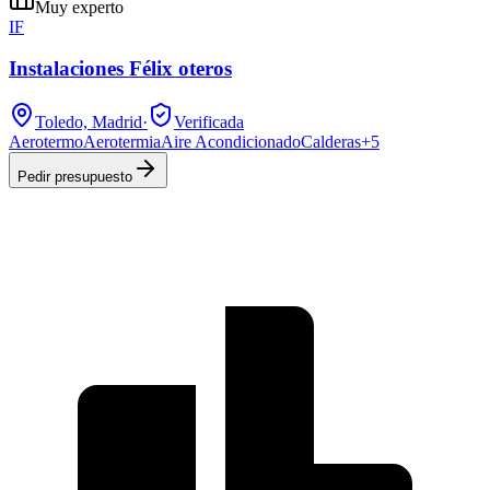
Muy experto
IF
Instalaciones Félix oteros
Toledo, Madrid
·
Verificada
Aerotermo
Aerotermia
Aire Acondicionado
Calderas
+
5
Pedir presupuesto