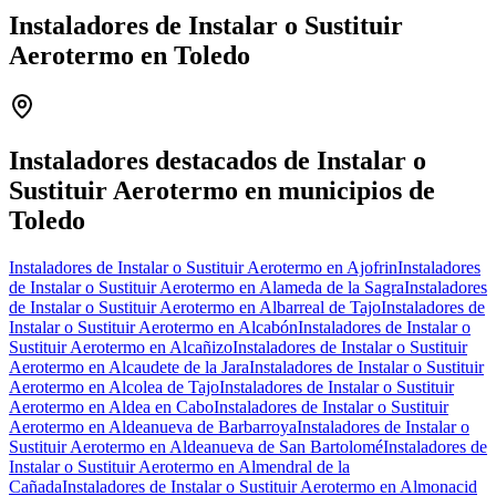
Instaladores de Instalar o Sustituir
Aerotermo en Toledo
Leaflet
|
©
OpenStreetMap
+
−
Instaladores destacados de Instalar o
Sustituir Aerotermo en municipios de
Toledo
Instaladores de Instalar o Sustituir Aerotermo en Ajofrin
Instaladores
de Instalar o Sustituir Aerotermo en Alameda de la Sagra
Instaladores
de Instalar o Sustituir Aerotermo en Albarreal de Tajo
Instaladores de
Instalar o Sustituir Aerotermo en Alcabón
Instaladores de Instalar o
Sustituir Aerotermo en Alcañizo
Instaladores de Instalar o Sustituir
Aerotermo en Alcaudete de la Jara
Instaladores de Instalar o Sustituir
Aerotermo en Alcolea de Tajo
Instaladores de Instalar o Sustituir
Aerotermo en Aldea en Cabo
Instaladores de Instalar o Sustituir
Aerotermo en Aldeanueva de Barbarroya
Instaladores de Instalar o
Sustituir Aerotermo en Aldeanueva de San Bartolomé
Instaladores de
Instalar o Sustituir Aerotermo en Almendral de la
Cañada
Instaladores de Instalar o Sustituir Aerotermo en Almonacid