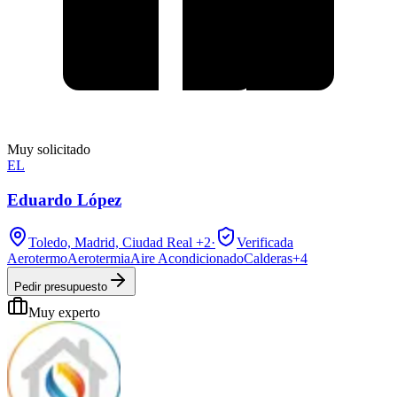
Muy solicitado
EL
Eduardo López
Toledo, Madrid, Ciudad Real
+2
·
Verificada
Aerotermo
Aerotermia
Aire Acondicionado
Calderas
+
4
Pedir presupuesto
Muy experto