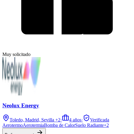
Muy solicitado
Neolux Energy
Toledo, Madrid, Sevilla
+2
·
4
años
·
Verificada
Aerotermo
Aerotermia
Bomba de Calor
Suelo Radiante
+
2