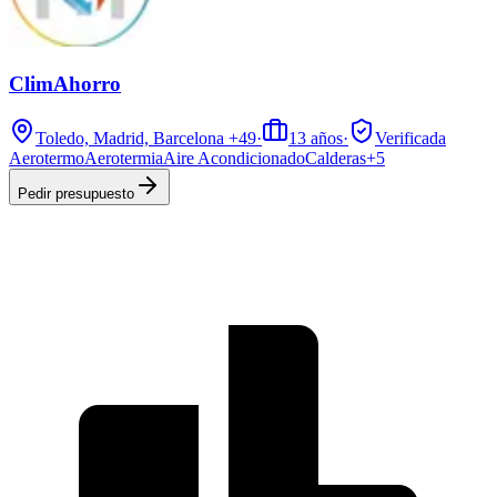
ClimAhorro
Toledo, Madrid, Barcelona
+49
·
13
años
·
Verificada
Aerotermo
Aerotermia
Aire Acondicionado
Calderas
+
5
Pedir presupuesto