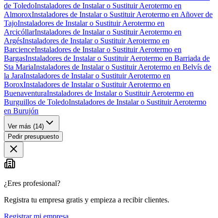
de Toledo
Instaladores de Instalar o Sustituir Aerotermo en
Almorox
Instaladores de Instalar o Sustituir Aerotermo en Añover de
Tajo
Instaladores de Instalar o Sustituir Aerotermo en
Arcicóllar
Instaladores de Instalar o Sustituir Aerotermo en
Argés
Instaladores de Instalar o Sustituir Aerotermo en
Barcience
Instaladores de Instalar o Sustituir Aerotermo en
Bargas
Instaladores de Instalar o Sustituir Aerotermo en Barriada de
Sta Maria
Instaladores de Instalar o Sustituir Aerotermo en Belvís de
la Jara
Instaladores de Instalar o Sustituir Aerotermo en
Borox
Instaladores de Instalar o Sustituir Aerotermo en
Buenaventura
Instaladores de Instalar o Sustituir Aerotermo en
Burguillos de Toledo
Instaladores de Instalar o Sustituir Aerotermo
en Burujón
Ver más (
14
)
Pedir presupuesto
¿Eres profesional?
Registra tu empresa gratis y empieza a recibir clientes.
Registrar mi empresa