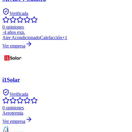
Verificada
0 opiniones
·
4
años exp.
Aire Acondicionado
Calefacción
+
1
Ver empresa
i1Solar
Verificada
0 opiniones
Aerotermia
Ver empresa