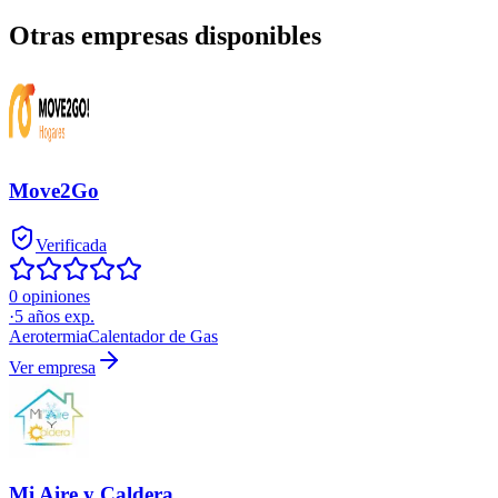
Otras empresas disponibles
Move2Go
Verificada
0 opiniones
·
5
años exp.
Aerotermia
Calentador de Gas
Ver empresa
Mi Aire y Caldera