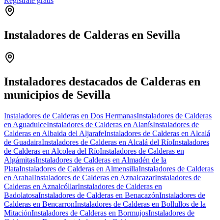
Regístrate gratis
Instaladores de Calderas en Sevilla
Leaflet
|
©
OpenStreetMap
+
−
Instaladores destacados de Calderas en
municipios de Sevilla
Instaladores de Calderas en Dos Hermanas
Instaladores de Calderas
en Aguadulce
Instaladores de Calderas en Alanís
Instaladores de
Calderas en Albaida del Aljarafe
Instaladores de Calderas en Alcalá
de Guadaira
Instaladores de Calderas en Alcalá del Río
Instaladores
de Calderas en Alcolea del Río
Instaladores de Calderas en
Algámitas
Instaladores de Calderas en Almadén de la
Plata
Instaladores de Calderas en Almensilla
Instaladores de Calderas
en Arahal
Instaladores de Calderas en Aznalcazar
Instaladores de
Calderas en Aznalcóllar
Instaladores de Calderas en
Badolatosa
Instaladores de Calderas en Benacazón
Instaladores de
Calderas en Bencarron
Instaladores de Calderas en Bollullos de la
Mitación
Instaladores de Calderas en Bormujos
Instaladores de