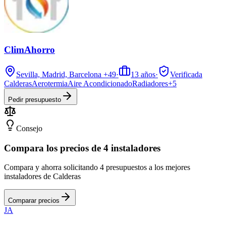
ClimAhorro
Sevilla, Madrid, Barcelona
+49
·
13
años
·
Verificada
Calderas
Aerotermia
Aire Acondicionado
Radiadores
+
5
Pedir presupuesto
Consejo
Compara los precios de 4 instaladores
Compara y ahorra solicitando 4 presupuestos a los mejores
instaladores de Calderas
Comparar precios
JA