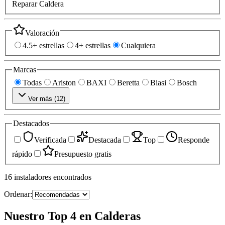
Reparar Caldera
Valoración
4.5+ estrellas
4+ estrellas
Cualquiera
Marcas
Todas
Ariston
BAXI
Beretta
Biasi
Bosch
Ver más (
12
)
Destacados
Verificada
Destacada
Top
Responde
rápido
Presupuesto gratis
16
instaladores
encontrados
Ordenar:
Nuestro Top 4 en Calderas