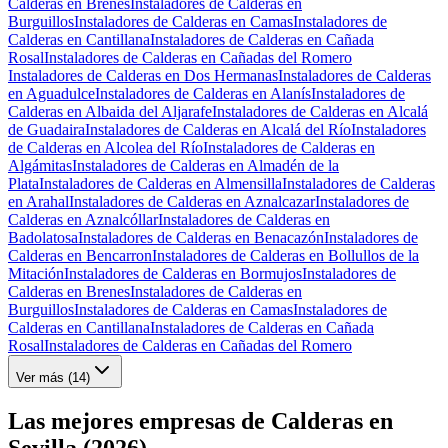
Calderas en Brenes
Instaladores de Calderas en
Burguillos
Instaladores de Calderas en Camas
Instaladores de
Calderas en Cantillana
Instaladores de Calderas en Cañada
Rosal
Instaladores de Calderas en Cañadas del Romero
Instaladores de Calderas en Dos Hermanas
Instaladores de Calderas
en Aguadulce
Instaladores de Calderas en Alanís
Instaladores de
Calderas en Albaida del Aljarafe
Instaladores de Calderas en Alcalá
de Guadaira
Instaladores de Calderas en Alcalá del Río
Instaladores
de Calderas en Alcolea del Río
Instaladores de Calderas en
Algámitas
Instaladores de Calderas en Almadén de la
Plata
Instaladores de Calderas en Almensilla
Instaladores de Calderas
en Arahal
Instaladores de Calderas en Aznalcazar
Instaladores de
Calderas en Aznalcóllar
Instaladores de Calderas en
Badolatosa
Instaladores de Calderas en Benacazón
Instaladores de
Calderas en Bencarron
Instaladores de Calderas en Bollullos de la
Mitación
Instaladores de Calderas en Bormujos
Instaladores de
Calderas en Brenes
Instaladores de Calderas en
Burguillos
Instaladores de Calderas en Camas
Instaladores de
Calderas en Cantillana
Instaladores de Calderas en Cañada
Rosal
Instaladores de Calderas en Cañadas del Romero
Ver más (
14
)
Las mejores empresas de Calderas en