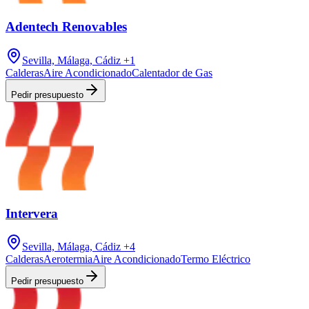
Adentech Renovables
Sevilla, Málaga, Cádiz
+1
Calderas
Aire Acondicionado
Calentador de Gas
Pedir presupuesto
Intervera
Sevilla, Málaga, Cádiz
+4
Calderas
Aerotermia
Aire Acondicionado
Termo Eléctrico
Pedir presupuesto