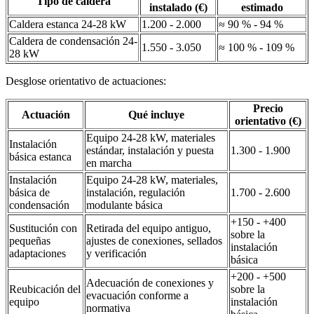
Tipo de caldera
instalado (€)
estimado
Caldera estanca 24-28 kW
1.200 - 2.000
≈ 90 % - 94 %
Caldera de condensación 24-
1.550 - 3.050
≈ 100 % - 109 %
28 kW
Desglose orientativo de actuaciones:
Precio
Actuación
Qué incluye
orientativo (€)
Equipo 24-28 kW, materiales
Instalación
estándar, instalación y puesta
1.300 - 1.900
básica estanca
en marcha
Instalación
Equipo 24-28 kW, materiales,
básica de
instalación, regulación
1.700 - 2.600
condensación
modulante básica
+150 - +400
Sustitución con
Retirada del equipo antiguo,
sobre la
pequeñas
ajustes de conexiones, sellados
instalación
adaptaciones
y verificación
básica
+200 - +500
Adecuación de conexiones y
Reubicación del
sobre la
evacuación conforme a
equipo
instalación
normativa