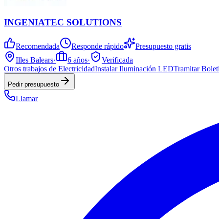
INGENIATEC SOLUTIONS
Recomendada
Responde rápido
Presupuesto gratis
Illes Balears
·
6
años
·
Verificada
Otros trabajos de Electricidad
Instalar Iluminación LED
Tramitar Bolet
Pedir presupuesto
Llamar