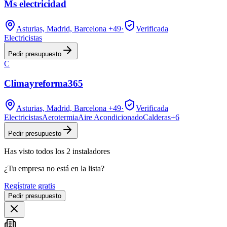
Ms electricidad
Asturias, Madrid, Barcelona
+49
·
Verificada
Electricistas
Pedir presupuesto
C
Climayreforma365
Asturias, Madrid, Barcelona
+49
·
Verificada
Electricistas
Aerotermia
Aire Acondicionado
Calderas
+
6
Pedir presupuesto
Has visto
todos los
2
instaladores
¿Tu empresa no está en la lista?
Regístrate gratis
Pedir presupuesto