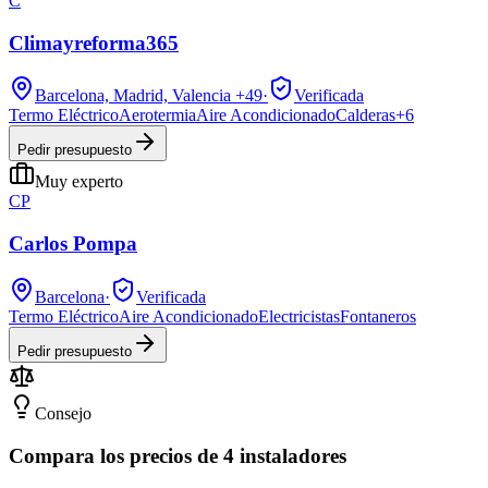
C
Climayreforma365
Barcelona, Madrid, Valencia
+49
·
Verificada
Termo Eléctrico
Aerotermia
Aire Acondicionado
Calderas
+
6
Pedir presupuesto
Muy experto
CP
Carlos Pompa
Barcelona
·
Verificada
Termo Eléctrico
Aire Acondicionado
Electricistas
Fontaneros
Pedir presupuesto
Consejo
Compara los precios de 4 instaladores