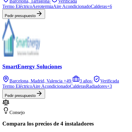
Barcelona, Tarragona
·
Verificada
Termo Eléctrico
Aerotermia
Aire Acondicionado
Calderas
+
6
Pedir presupuesto
SmartEnergy Soluciones
Barcelona, Madrid, Valencia
+49
·
3
años
·
Verificada
Termo Eléctrico
Aire Acondicionado
Calderas
Radiadores
+
3
Pedir presupuesto
Consejo
Compara los precios de 4 instaladores