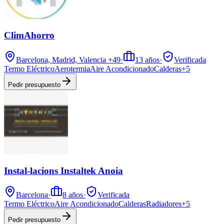
ClimAhorro
Barcelona, Madrid, Valencia
+49
·
13
años
·
Verificada
Termo Eléctrico
Aerotermia
Aire Acondicionado
Calderas
+
5
Pedir presupuesto
Instal-lacions Instaltek Anoia
Barcelona
·
8
años
·
Verificada
Termo Eléctrico
Aire Acondicionado
Calderas
Radiadores
+
5
Pedir presupuesto