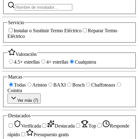
Servicio
Instalar o Sustituir Termo Eléctrico
Reparar Termo
Eléctrico
Valoración
4.5+ estrellas
4+ estrellas
Cualquiera
Marcas
Todas
Ariston
BAXI
Bosch
Chaffoteaux
Cointra
Ver más (
7
)
Destacados
Verificada
Destacada
Top
Responde
rápido
Presupuesto gratis