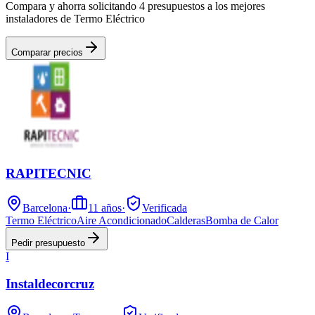
Compara y ahorra solicitando 4 presupuestos a los mejores
instaladores de Termo Eléctrico
Comparar precios
RAPITECNIC
Barcelona
·
11
años
·
Verificada
Termo Eléctrico
Aire Acondicionado
Calderas
Bomba de Calor
Pedir presupuesto
I
Instaldecorcruz