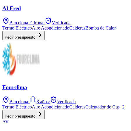
Al-Fred
Barcelona, Girona
·
Verificada
Termo Eléctrico
Aire Acondicionado
Calderas
Bomba de Calor
Pedir presupuesto
Fourclima
Barcelona
·
8
años
·
Verificada
Termo Eléctrico
Aire Acondicionado
Calderas
Calentador de Gas
+
2
Pedir presupuesto
AV