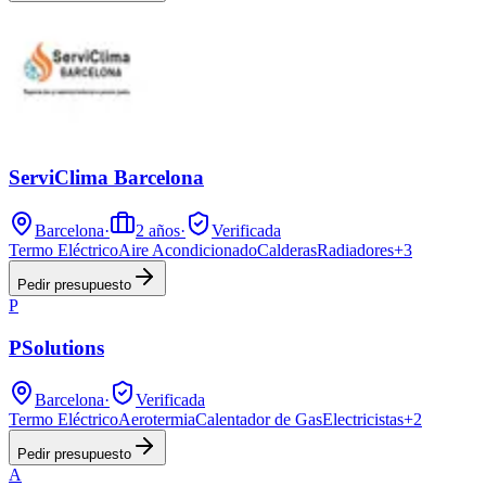
ServiClima Barcelona
Barcelona
·
2
años
·
Verificada
Termo Eléctrico
Aire Acondicionado
Calderas
Radiadores
+
3
Pedir presupuesto
P
PSolutions
Barcelona
·
Verificada
Termo Eléctrico
Aerotermia
Calentador de Gas
Electricistas
+
2
Pedir presupuesto
A