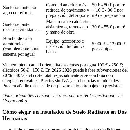
Como el anterior, más
50 € - 80 € por m²
Suelo radiante por
retirada de pavimento y
+ 10 € - 30 € por
agua en reforma
preparación del soporte
m² de preparación
Malla o cable calefactor,
Suelo radiante
aislamiento, termostato
30 € - 55 € por m²
eléctrico en estancia
y mano de obra
Bomba de calor
Equipo, accesorios e
aerotérmica
5.000 € - 12.000 €
instalación hidráulica
(complemento para
por equipo
básica
sistema por agua)
Mantenimiento anual orientativo: sistemas por agua 100 € - 250 €;
eléctricos 50 € - 150 €. En 2026-2026 puede haber subvenciones del
20 % - 40 % del coste total, especialmente si se combina con
energías renovables. Precios sin IVA y sin licencias municipales.
Pueden añadirse costes de desplazamiento o trabajos no previstos.
Datos orientativos basados en presupuestos reales gestionados en
Hogarconfort.
Cómo elegir un instalador de Suelo Radiante en Dos
Hermanas
Pide al menos tres presupuestos detallados con mediciones