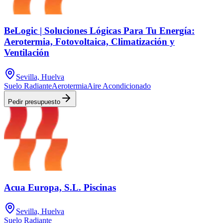
BeLogic | Soluciones Lógicas Para Tu Energía:
Aerotermia, Fotovoltaica, Climatización y
Ventilación
Sevilla, Huelva
Suelo Radiante
Aerotermia
Aire Acondicionado
Pedir presupuesto
Acua Europa, S.L. Piscinas
Sevilla, Huelva
Suelo Radiante