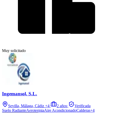
Muy solicitado
Ingemansol, S.L.
Sevilla, Málaga, Cádiz
+4
·
2
años
·
Verificada
Suelo Radiante
Aerotermia
Aire Acondicionado
Calderas
+
4