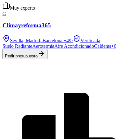
Muy experto
C
Climayreforma365
Sevilla, Madrid, Barcelona
+49
·
Verificada
Suelo Radiante
Aerotermia
Aire Acondicionado
Calderas
+
6
Pedir presupuesto