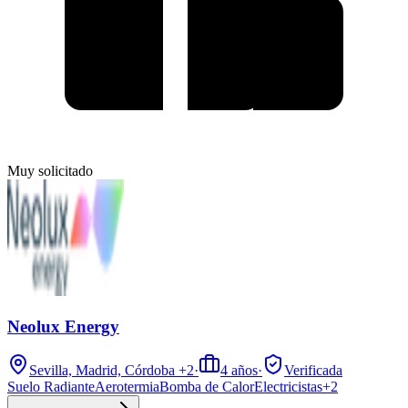
Muy solicitado
Neolux Energy
Sevilla, Madrid, Córdoba
+2
·
4
años
·
Verificada
Suelo Radiante
Aerotermia
Bomba de Calor
Electricistas
+
2