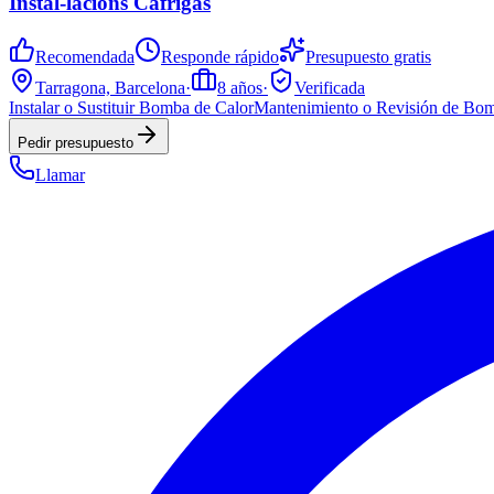
Instal-lacions Cafrigas
Recomendada
Responde rápido
Presupuesto gratis
Tarragona, Barcelona
·
8
años
·
Verificada
Instalar o Sustituir Bomba de Calor
Mantenimiento o Revisión de Bom
Pedir presupuesto
Llamar