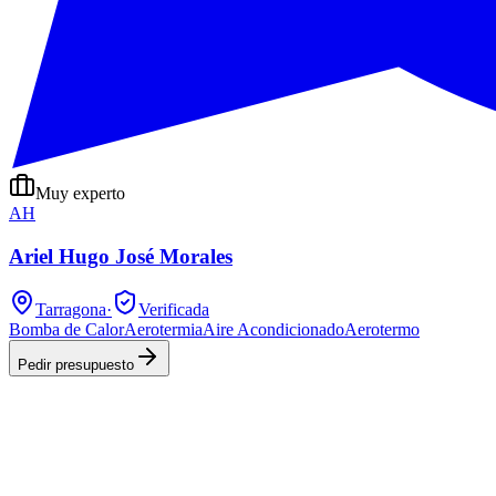
Muy experto
AH
Ariel Hugo José Morales
Tarragona
·
Verificada
Bomba de Calor
Aerotermia
Aire Acondicionado
Aerotermo
Pedir presupuesto