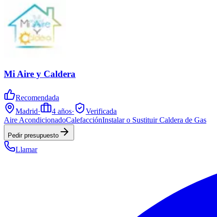
Mi Aire y Caldera
Recomendada
Madrid
·
4
años
·
Verificada
Aire Acondicionado
Calefacción
Instalar o Sustituir Caldera de Gas
Pedir presupuesto
Llamar