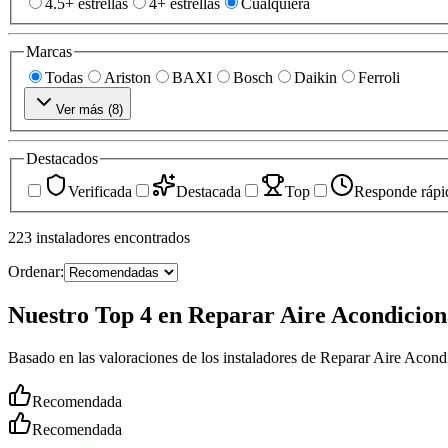
4.5+ estrellas
4+ estrellas
Cualquiera
Marcas
Todas
Ariston
BAXI
Bosch
Daikin
Ferroli
Ver más (
8
)
Destacados
Verificada
Destacada
Top
Responde rápi
223
instaladores
encontrados
Ordenar:
Nuestro Top 4 en Reparar Aire Acondicio
Basado en las valoraciones de los instaladores de Reparar Aire Acon
Recomendada
Recomendada