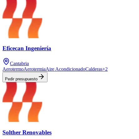
Eficecan Ingeniería
Cantabria
Aerotermo
Aerotermia
Aire Acondicionado
Calderas
+
2
Pedir presupuesto
Solther Renovables