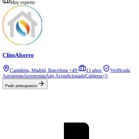
Muy experto
ClimAhorro
Cantabria, Madrid, Barcelona
+49
·
13
años
·
Verificada
Aerotermo
Aerotermia
Aire Acondicionado
Calderas
+
5
Pedir presupuesto