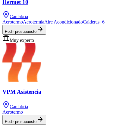
Hermet 10
Cantabria
Aerotermo
Aerotermia
Aire Acondicionado
Calderas
+
6
Pedir presupuesto
Muy experto
VPM Asistencia
Cantabria
Aerotermo
Pedir presupuesto