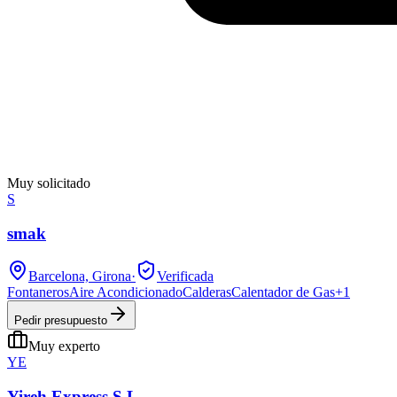
Muy solicitado
S
smak
Barcelona, Girona
·
Verificada
Fontaneros
Aire Acondicionado
Calderas
Calentador de Gas
+
1
Pedir presupuesto
Muy experto
YE
Yireh Express S.L