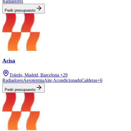
Radiadores
Pedir presupuesto
Acisa
Toledo, Madrid, Barcelona
+29
Radiadores
Aerotermia
Aire Acondicionado
Calderas
+
6
Pedir presupuesto