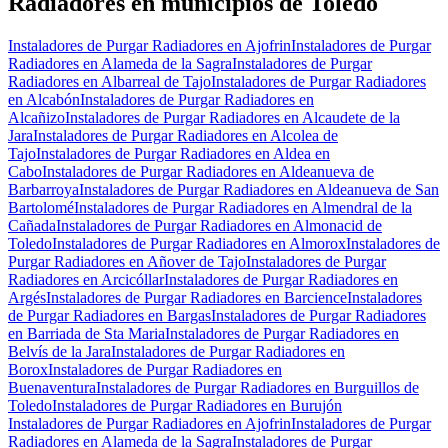
Radiadores en municipios de Toledo
Instaladores de Purgar Radiadores en Ajofrin
Instaladores de Purgar
Radiadores en Alameda de la Sagra
Instaladores de Purgar
Radiadores en Albarreal de Tajo
Instaladores de Purgar Radiadores
en Alcabón
Instaladores de Purgar Radiadores en
Alcañizo
Instaladores de Purgar Radiadores en Alcaudete de la
Jara
Instaladores de Purgar Radiadores en Alcolea de
Tajo
Instaladores de Purgar Radiadores en Aldea en
Cabo
Instaladores de Purgar Radiadores en Aldeanueva de
Barbarroya
Instaladores de Purgar Radiadores en Aldeanueva de San
Bartolomé
Instaladores de Purgar Radiadores en Almendral de la
Cañada
Instaladores de Purgar Radiadores en Almonacid de
Toledo
Instaladores de Purgar Radiadores en Almorox
Instaladores de
Purgar Radiadores en Añover de Tajo
Instaladores de Purgar
Radiadores en Arcicóllar
Instaladores de Purgar Radiadores en
Argés
Instaladores de Purgar Radiadores en Barcience
Instaladores
de Purgar Radiadores en Bargas
Instaladores de Purgar Radiadores
en Barriada de Sta Maria
Instaladores de Purgar Radiadores en
Belvís de la Jara
Instaladores de Purgar Radiadores en
Borox
Instaladores de Purgar Radiadores en
Buenaventura
Instaladores de Purgar Radiadores en Burguillos de
Toledo
Instaladores de Purgar Radiadores en Burujón
Instaladores de Purgar Radiadores en Ajofrin
Instaladores de Purgar
Radiadores en Alameda de la Sagra
Instaladores de Purgar