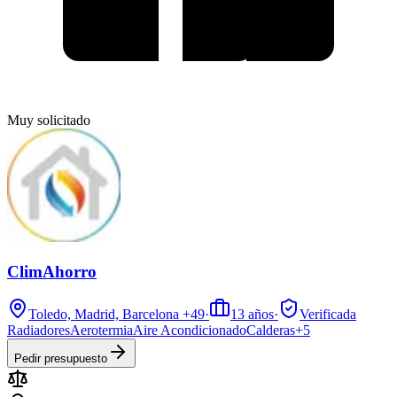
Muy solicitado
ClimAhorro
Toledo, Madrid, Barcelona
+49
·
13
años
·
Verificada
Radiadores
Aerotermia
Aire Acondicionado
Calderas
+
5
Pedir presupuesto