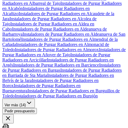
Radiadores en Albarreal de Tajo
Instaladores de Purgar Radiadores
en Alcabón
Instaladores de Purgar Radiadores en
Alcañizo
Instaladores de Purgar Radiadores en Alcaudete de la
Jara
Instaladores de Purgar Radiadores en Alcolea de
Tajo
Instaladores de Purgar Radiadores en Aldea en
Cabo
Instaladores de Purgar Radiadores en Aldeanueva de
Barbarroya
Instaladores de Purgar Radiadores en Aldeanueva de San
Bartolomé
Instaladores de Purgar Radiadores en Almendral de la
Cañada
Instaladores de Purgar Radiadores en Almonacid de
Toledo
Instaladores de Purgar Radiadores en Almorox
Instaladores de
Purgar Radiadores en Añover de Tajo
Instaladores de Purgar
Radiadores en Arcicóllar
Instaladores de Purgar Radiadores en
Argés
Instaladores de Purgar Radiadores en Barcience
Instaladores
de Purgar Radiadores en Bargas
Instaladores de Purgar Radiadores
en Barriada de Sta Maria
Instaladores de Purgar Radiadores en
Belvís de la Jara
Instaladores de Purgar Radiadores en
Borox
Instaladores de Purgar Radiadores en
Buenaventura
Instaladores de Purgar Radiadores en Burguillos de
Toledo
Instaladores de Purgar Radiadores en Burujón
Ver más (
14
)
Pedir presupuesto