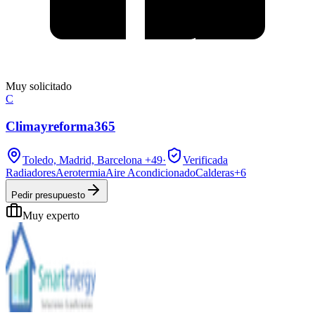
Muy solicitado
C
Climayreforma365
Toledo, Madrid, Barcelona
+49
·
Verificada
Radiadores
Aerotermia
Aire Acondicionado
Calderas
+
6
Pedir presupuesto
Muy experto