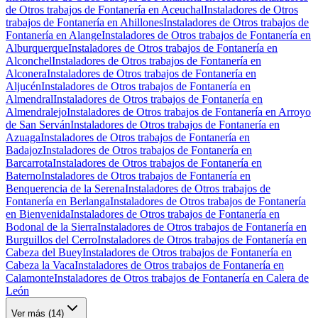
de Otros trabajos de Fontanería en Aceuchal
Instaladores de Otros
trabajos de Fontanería en Ahillones
Instaladores de Otros trabajos de
Fontanería en Alange
Instaladores de Otros trabajos de Fontanería en
Alburquerque
Instaladores de Otros trabajos de Fontanería en
Alconchel
Instaladores de Otros trabajos de Fontanería en
Alconera
Instaladores de Otros trabajos de Fontanería en
Aljucén
Instaladores de Otros trabajos de Fontanería en
Almendral
Instaladores de Otros trabajos de Fontanería en
Almendralejo
Instaladores de Otros trabajos de Fontanería en Arroyo
de San Serván
Instaladores de Otros trabajos de Fontanería en
Azuaga
Instaladores de Otros trabajos de Fontanería en
Badajoz
Instaladores de Otros trabajos de Fontanería en
Barcarrota
Instaladores de Otros trabajos de Fontanería en
Baterno
Instaladores de Otros trabajos de Fontanería en
Benquerencia de la Serena
Instaladores de Otros trabajos de
Fontanería en Berlanga
Instaladores de Otros trabajos de Fontanería
en Bienvenida
Instaladores de Otros trabajos de Fontanería en
Bodonal de la Sierra
Instaladores de Otros trabajos de Fontanería en
Burguillos del Cerro
Instaladores de Otros trabajos de Fontanería en
Cabeza del Buey
Instaladores de Otros trabajos de Fontanería en
Cabeza la Vaca
Instaladores de Otros trabajos de Fontanería en
Calamonte
Instaladores de Otros trabajos de Fontanería en Calera de
León
Ver más (
14
)