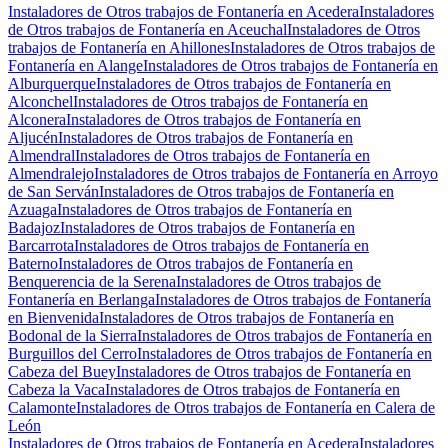
Instaladores de Otros trabajos de Fontanería en Acedera
Instaladores
de Otros trabajos de Fontanería en Aceuchal
Instaladores de Otros
trabajos de Fontanería en Ahillones
Instaladores de Otros trabajos de
Fontanería en Alange
Instaladores de Otros trabajos de Fontanería en
Alburquerque
Instaladores de Otros trabajos de Fontanería en
Alconchel
Instaladores de Otros trabajos de Fontanería en
Alconera
Instaladores de Otros trabajos de Fontanería en
Aljucén
Instaladores de Otros trabajos de Fontanería en
Almendral
Instaladores de Otros trabajos de Fontanería en
Almendralejo
Instaladores de Otros trabajos de Fontanería en Arroyo
de San Serván
Instaladores de Otros trabajos de Fontanería en
Azuaga
Instaladores de Otros trabajos de Fontanería en
Badajoz
Instaladores de Otros trabajos de Fontanería en
Barcarrota
Instaladores de Otros trabajos de Fontanería en
Baterno
Instaladores de Otros trabajos de Fontanería en
Benquerencia de la Serena
Instaladores de Otros trabajos de
Fontanería en Berlanga
Instaladores de Otros trabajos de Fontanería
en Bienvenida
Instaladores de Otros trabajos de Fontanería en
Bodonal de la Sierra
Instaladores de Otros trabajos de Fontanería en
Burguillos del Cerro
Instaladores de Otros trabajos de Fontanería en
Cabeza del Buey
Instaladores de Otros trabajos de Fontanería en
Cabeza la Vaca
Instaladores de Otros trabajos de Fontanería en
Calamonte
Instaladores de Otros trabajos de Fontanería en Calera de
León
Instaladores de Otros trabajos de Fontanería en Acedera
Instaladores