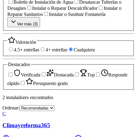
Boletín de Instalación de Agua
Desatascar Tuberías o
Desagües
Instalar o Reparar Descalcificador
Instalar o
Reparar Sanitarios
Instalar o Sustituir Fontanería
Ver más (
3
)
Valoración
4.5+ estrellas
4+ estrellas
Cualquiera
Destacados
Verificada
Destacada
Top
Responde
rápido
Presupuesto gratis
2
instaladores
encontrados
Ordenar:
C
Climayreforma365