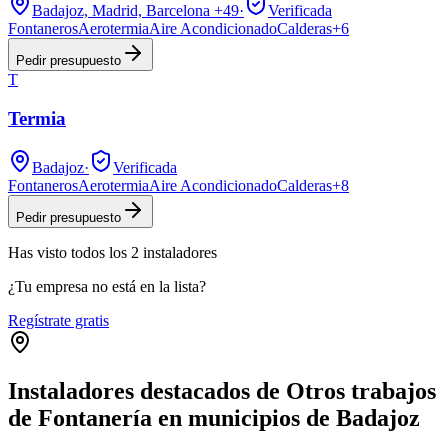
Badajoz, Madrid, Barcelona
+49
·
Verificada
Fontaneros
Aerotermia
Aire Acondicionado
Calderas
+
6
Pedir presupuesto
T
Termia
Badajoz
·
Verificada
Fontaneros
Aerotermia
Aire Acondicionado
Calderas
+
8
Pedir presupuesto
Has visto
todos los
2
instaladores
¿Tu empresa no está en la lista?
Regístrate gratis
Instaladores destacados de Otros trabajos
de Fontanería en municipios de Badajoz