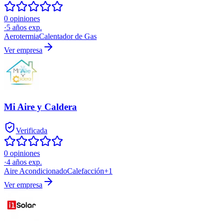
0 opiniones
·
5
años exp.
Aerotermia
Calentador de Gas
Ver empresa
Mi Aire y Caldera
Verificada
0 opiniones
·
4
años exp.
Aire Acondicionado
Calefacción
+
1
Ver empresa