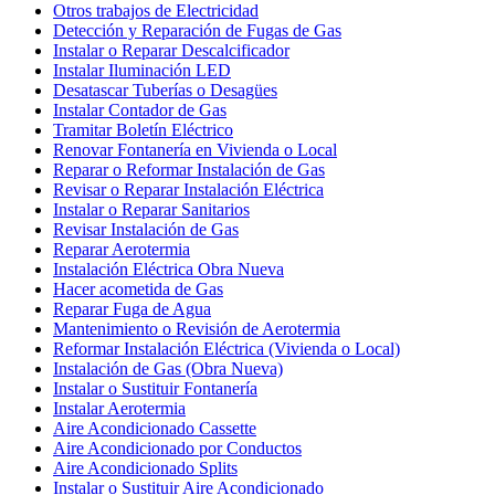
Otros trabajos de Electricidad
Detección y Reparación de Fugas de Gas
Instalar o Reparar Descalcificador
Instalar Iluminación LED
Desatascar Tuberías o Desagües
Instalar Contador de Gas
Tramitar Boletín Eléctrico
Renovar Fontanería en Vivienda o Local
Reparar o Reformar Instalación de Gas
Revisar o Reparar Instalación Eléctrica
Instalar o Reparar Sanitarios
Revisar Instalación de Gas
Reparar Aerotermia
Instalación Eléctrica Obra Nueva
Hacer acometida de Gas
Reparar Fuga de Agua
Mantenimiento o Revisión de Aerotermia
Reformar Instalación Eléctrica (Vivienda o Local)
Instalación de Gas (Obra Nueva)
Instalar o Sustituir Fontanería
Instalar Aerotermia
Aire Acondicionado Cassette
Aire Acondicionado por Conductos
Aire Acondicionado Splits
Instalar o Sustituir Aire Acondicionado