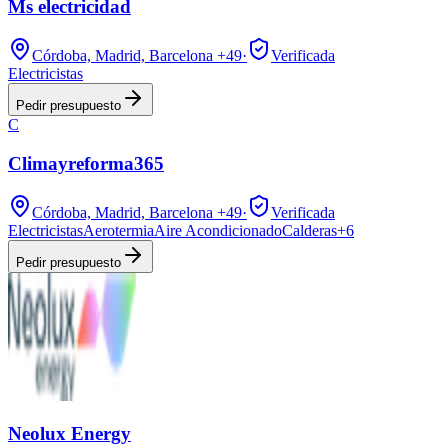
Ms electricidad
Córdoba, Madrid, Barcelona
+49
·
Verificada
Electricistas
Pedir presupuesto
C
Climayreforma365
Córdoba, Madrid, Barcelona
+49
·
Verificada
Electricistas
Aerotermia
Aire Acondicionado
Calderas
+
6
Pedir presupuesto
Neolux Energy