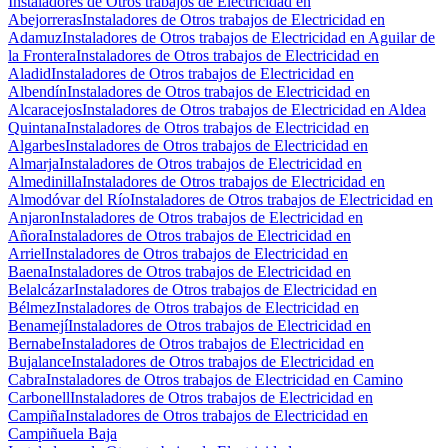
Instaladores de Otros trabajos de Electricidad en
Abejorreras
Instaladores de Otros trabajos de Electricidad en
Adamuz
Instaladores de Otros trabajos de Electricidad en Aguilar de
la Frontera
Instaladores de Otros trabajos de Electricidad en
Aladid
Instaladores de Otros trabajos de Electricidad en
Albendín
Instaladores de Otros trabajos de Electricidad en
Alcaracejos
Instaladores de Otros trabajos de Electricidad en Aldea
Quintana
Instaladores de Otros trabajos de Electricidad en
Algarbes
Instaladores de Otros trabajos de Electricidad en
Almarja
Instaladores de Otros trabajos de Electricidad en
Almedinilla
Instaladores de Otros trabajos de Electricidad en
Almodóvar del Río
Instaladores de Otros trabajos de Electricidad en
Anjaron
Instaladores de Otros trabajos de Electricidad en
Añora
Instaladores de Otros trabajos de Electricidad en
Arriel
Instaladores de Otros trabajos de Electricidad en
Baena
Instaladores de Otros trabajos de Electricidad en
Belalcázar
Instaladores de Otros trabajos de Electricidad en
Bélmez
Instaladores de Otros trabajos de Electricidad en
Benamejí
Instaladores de Otros trabajos de Electricidad en
Bernabe
Instaladores de Otros trabajos de Electricidad en
Bujalance
Instaladores de Otros trabajos de Electricidad en
Cabra
Instaladores de Otros trabajos de Electricidad en Camino
Carbonell
Instaladores de Otros trabajos de Electricidad en
Campiña
Instaladores de Otros trabajos de Electricidad en
Campiñuela Baja