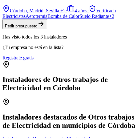
Córdoba, Madrid, Sevilla
+2
·
4
años
·
Verificada
Electricistas
Aerotermia
Bomba de Calor
Suelo Radiante
+
2
Pedir presupuesto
Has visto
todos los
3
instaladores
¿Tu empresa no está en la lista?
Regístrate gratis
Instaladores de Otros trabajos de
Electricidad en Córdoba
Leaflet
|
©
OpenStreetMap
+
−
Instaladores destacados de Otros trabajos
de Electricidad en municipios de Córdoba