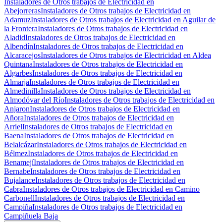
Instaladores de Otros trabajos de Electricidad en
Abejorreras
Instaladores de Otros trabajos de Electricidad en
Adamuz
Instaladores de Otros trabajos de Electricidad en Aguilar de
la Frontera
Instaladores de Otros trabajos de Electricidad en
Aladid
Instaladores de Otros trabajos de Electricidad en
Albendín
Instaladores de Otros trabajos de Electricidad en
Alcaracejos
Instaladores de Otros trabajos de Electricidad en Aldea
Quintana
Instaladores de Otros trabajos de Electricidad en
Algarbes
Instaladores de Otros trabajos de Electricidad en
Almarja
Instaladores de Otros trabajos de Electricidad en
Almedinilla
Instaladores de Otros trabajos de Electricidad en
Almodóvar del Río
Instaladores de Otros trabajos de Electricidad en
Anjaron
Instaladores de Otros trabajos de Electricidad en
Añora
Instaladores de Otros trabajos de Electricidad en
Arriel
Instaladores de Otros trabajos de Electricidad en
Baena
Instaladores de Otros trabajos de Electricidad en
Belalcázar
Instaladores de Otros trabajos de Electricidad en
Bélmez
Instaladores de Otros trabajos de Electricidad en
Benamejí
Instaladores de Otros trabajos de Electricidad en
Bernabe
Instaladores de Otros trabajos de Electricidad en
Bujalance
Instaladores de Otros trabajos de Electricidad en
Cabra
Instaladores de Otros trabajos de Electricidad en Camino
Carbonell
Instaladores de Otros trabajos de Electricidad en
Campiña
Instaladores de Otros trabajos de Electricidad en
Campiñuela Baja