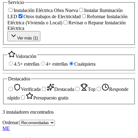
Servicio
Instalación Eléctrica Obra Nueva
Instalar Iluminación
LED
Otros trabajos de Electricidad
Reformar Instalación
Eléctrica (Vivienda o Local)
Revisar o Reparar Instalación
Eléctrica
Ver más (
1
)
Valoración
4.5+ estrellas
4+ estrellas
Cualquiera
Destacados
Verificada
Destacada
Top
Responde
rápido
Presupuesto gratis
3
instaladores
encontrados
Ordenar:
ME