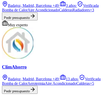
Badajoz, Madrid, Barcelona
+49
·
3
años
·
Verificada
Bomba de Calor
Aire Acondicionado
Calderas
Radiadores
+
3
Pedir presupuesto
Muy experto
ClimAhorro
Badajoz, Madrid, Barcelona
+49
·
13
años
·
Verificada
Bomba de Calor
Aerotermia
Aire Acondicionado
Calderas
+
5
Pedir presupuesto