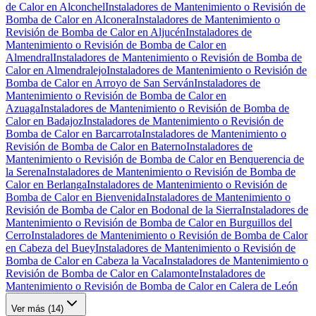
de Calor en Alconchel
Instaladores de Mantenimiento o Revisión de
Bomba de Calor en Alconera
Instaladores de Mantenimiento o
Revisión de Bomba de Calor en Aljucén
Instaladores de
Mantenimiento o Revisión de Bomba de Calor en
Almendral
Instaladores de Mantenimiento o Revisión de Bomba de
Calor en Almendralejo
Instaladores de Mantenimiento o Revisión de
Bomba de Calor en Arroyo de San Serván
Instaladores de
Mantenimiento o Revisión de Bomba de Calor en
Azuaga
Instaladores de Mantenimiento o Revisión de Bomba de
Calor en Badajoz
Instaladores de Mantenimiento o Revisión de
Bomba de Calor en Barcarrota
Instaladores de Mantenimiento o
Revisión de Bomba de Calor en Baterno
Instaladores de
Mantenimiento o Revisión de Bomba de Calor en Benquerencia de
la Serena
Instaladores de Mantenimiento o Revisión de Bomba de
Calor en Berlanga
Instaladores de Mantenimiento o Revisión de
Bomba de Calor en Bienvenida
Instaladores de Mantenimiento o
Revisión de Bomba de Calor en Bodonal de la Sierra
Instaladores de
Mantenimiento o Revisión de Bomba de Calor en Burguillos del
Cerro
Instaladores de Mantenimiento o Revisión de Bomba de Calor
en Cabeza del Buey
Instaladores de Mantenimiento o Revisión de
Bomba de Calor en Cabeza la Vaca
Instaladores de Mantenimiento o
Revisión de Bomba de Calor en Calamonte
Instaladores de
Mantenimiento o Revisión de Bomba de Calor en Calera de León
Ver más (
14
)