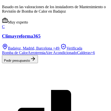
Basado en las valoraciones de los instaladores de Mantenimiento o
Revisión de Bomba de Calor en Badajoz
Muy experto
C
Climayreforma365
Badajoz, Madrid, Barcelona
+49
·
Verificada
Bomba de Calor
Aerotermia
Aire Acondicionado
Calderas
+
6
Pedir presupuesto