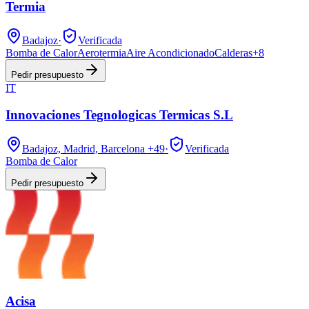
Termia
Badajoz
·
Verificada
Bomba de Calor
Aerotermia
Aire Acondicionado
Calderas
+
8
Pedir presupuesto
IT
Innovaciones Tegnologicas Termicas S.L
Badajoz, Madrid, Barcelona
+49
·
Verificada
Bomba de Calor
Pedir presupuesto
Acisa