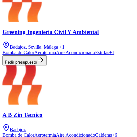
Greening Ingenieria Civil Y Ambiental
Badajoz, Sevilla, Málaga
+1
Bomba de Calor
Aerotermia
Aire Acondicionado
Estufas
+
1
Pedir presupuesto
A B Zin Tecnico
Badajoz
Bomba de Calor
Aerotermia
Aire Acondicionado
Calderas
+
6