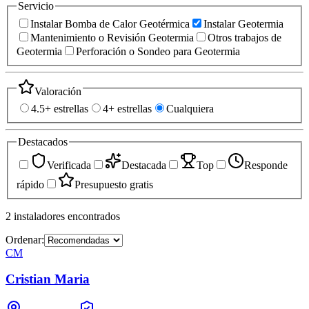
Servicio
Instalar Bomba de Calor Geotérmica
Instalar Geotermia
Mantenimiento o Revisión Geotermia
Otros trabajos de
Geotermia
Perforación o Sondeo para Geotermia
Valoración
4.5+ estrellas
4+ estrellas
Cualquiera
Destacados
Verificada
Destacada
Top
Responde
rápido
Presupuesto gratis
2
instaladores
encontrados
Ordenar:
CM
Cristian Maria