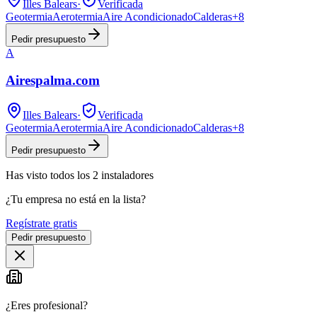
Illes Balears
·
Verificada
Geotermia
Aerotermia
Aire Acondicionado
Calderas
+
8
Pedir presupuesto
A
Airespalma.com
Illes Balears
·
Verificada
Geotermia
Aerotermia
Aire Acondicionado
Calderas
+
8
Pedir presupuesto
Has visto
todos los
2
instaladores
¿Tu empresa no está en la lista?
Regístrate gratis
Pedir presupuesto
¿Eres profesional?