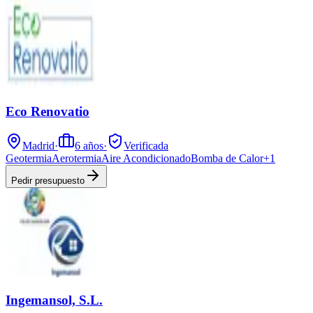
Eco Renovatio
Madrid
·
6
años
·
Verificada
Geotermia
Aerotermia
Aire Acondicionado
Bomba de Calor
+
1
Pedir presupuesto
Ingemansol, S.L.