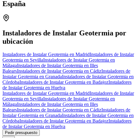
España
Leaflet
|
©
OpenStreetMap
+
−
Instaladores de Instalar Geotermia por
ubicación
Instaladores de Instalar Geotermia en Madrid
Instaladores de Instalar
Geotermia en Sevilla
Instaladores de Instalar Geotermia en
Málaga
Instaladores de Instalar Geotermia en Illes
Balears
Instaladores de Instalar Geotermia en Cádiz
Instaladores de
Instalar Geotermia en Granada
Instaladores de Instalar Geotermia en
Córdoba
Instaladores de Instalar Geotermia en Badajoz
Instaladores
de Instalar Geotermia en Huelva
Instaladores de Instalar Geotermia en Madrid
Instaladores de Instalar
Geotermia en Sevilla
Instaladores de Instalar Geotermia en
Málaga
Instaladores de Instalar Geotermia en Illes
Balears
Instaladores de Instalar Geotermia en Cádiz
Instaladores de
Instalar Geotermia en Granada
Instaladores de Instalar Geotermia en
Córdoba
Instaladores de Instalar Geotermia en Badajoz
Instaladores
de Instalar Geotermia en Huelva
Pedir presupuesto