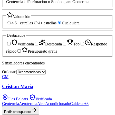
Geotermia
Perforación o Sondeo para Geotermia
Valoración
4.5+ estrellas
4+ estrellas
Cualquiera
Destacados
Verificada
Destacada
Top
Responde
rápido
Presupuesto gratis
5
instaladores
encontrados
Ordenar:
CM
Cristian Maria
Illes Balears
·
Verificada
Geotermia
Aerotermia
Aire Acondicionado
Calderas
+
8
Pedir presupuesto