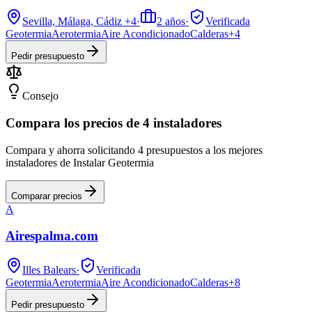
Sevilla, Málaga, Cádiz
+4
·
2
años
·
Verificada
Geotermia
Aerotermia
Aire Acondicionado
Calderas
+
4
Pedir presupuesto
Consejo
Compara los precios de 4 instaladores
Compara y ahorra solicitando 4 presupuestos a los mejores
instaladores de Instalar Geotermia
Comparar precios
A
Airespalma.com
Illes Balears
·
Verificada
Geotermia
Aerotermia
Aire Acondicionado
Calderas
+
8
Pedir presupuesto