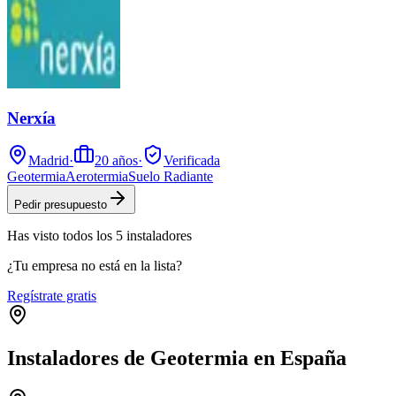
Nerxía
Madrid
·
20
años
·
Verificada
Geotermia
Aerotermia
Suelo Radiante
Pedir presupuesto
Has visto
todos los
5
instaladores
¿Tu empresa no está en la lista?
Regístrate gratis
Instaladores de Geotermia en España
Leaflet
|
©
OpenStreetMap