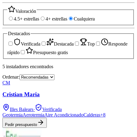
Valoración
4.5+ estrellas
4+ estrellas
Cualquiera
Destacados
Verificada
Destacada
Top
Responde
rápido
Presupuesto gratis
5
instaladores
encontrados
Ordenar:
CM
Cristian Maria
Illes Balears
·
Verificada
Geotermia
Aerotermia
Aire Acondicionado
Calderas
+
8
Pedir presupuesto