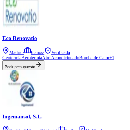
Eco Renovatio
Madrid
·
6
años
·
Verificada
Geotermia
Aerotermia
Aire Acondicionado
Bomba de Calor
+
1
Pedir presupuesto
Ingemansol, S.L.