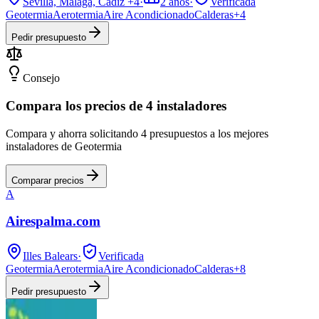
Sevilla, Málaga, Cádiz
+4
·
2
años
·
Verificada
Geotermia
Aerotermia
Aire Acondicionado
Calderas
+
4
Pedir presupuesto
Consejo
Compara los precios de 4 instaladores
Compara y ahorra solicitando 4 presupuestos a los mejores
instaladores de Geotermia
Comparar precios
A
Airespalma.com
Illes Balears
·
Verificada
Geotermia
Aerotermia
Aire Acondicionado
Calderas
+
8
Pedir presupuesto