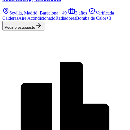
Sevilla, Madrid, Barcelona
+49
·
3
años
·
Verificada
Calderas
Aire Acondicionado
Radiadores
Bomba de Calor
+
3
Pedir presupuesto