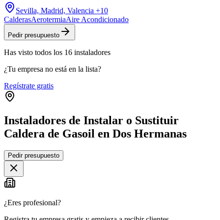
Sevilla, Madrid, Valencia
+10
Calderas
Aerotermia
Aire Acondicionado
Pedir presupuesto
Has visto
todos los
16
instaladores
¿Tu empresa no está en la lista?
Regístrate gratis
Instaladores de Instalar o Sustituir
Caldera de Gasoil en Dos Hermanas
Leaflet
|
©
OpenStreetMap
Pedir presupuesto
+
−
¿Eres profesional?
Registra tu empresa gratis y empieza a recibir clientes.