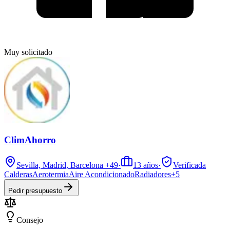
Muy solicitado
ClimAhorro
Sevilla, Madrid, Barcelona
+49
·
13
años
·
Verificada
Calderas
Aerotermia
Aire Acondicionado
Radiadores
+
5
Pedir presupuesto
Consejo