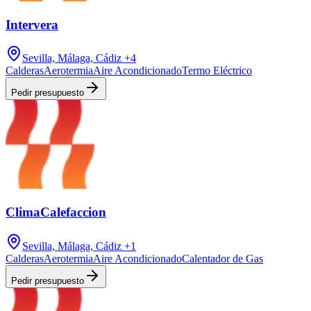
Intervera
Sevilla, Málaga, Cádiz
+4
Calderas
Aerotermia
Aire Acondicionado
Termo Eléctrico
Pedir presupuesto
ClimaCalefaccion
Sevilla, Málaga, Cádiz
+1
Calderas
Aerotermia
Aire Acondicionado
Calentador de Gas
Pedir presupuesto