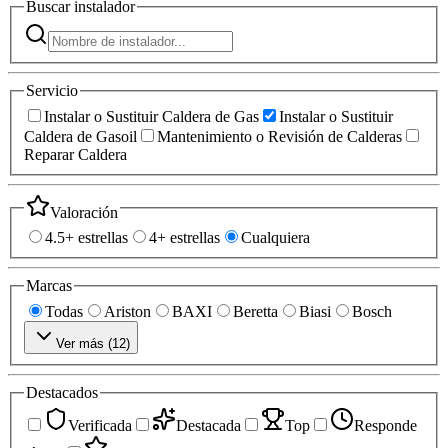
Buscar
instalador
Servicio
Instalar o Sustituir Caldera de Gas
Instalar o Sustituir
Caldera de Gasoil
Mantenimiento o Revisión de Calderas
Reparar Caldera
Valoración
4.5+ estrellas
4+ estrellas
Cualquiera
Marcas
Todas
Ariston
BAXI
Beretta
Biasi
Bosch
Ver más (
12
)
Destacados
Verificada
Destacada
Top
Responde