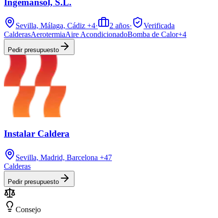
Ingemansol, S.L.
Sevilla, Málaga, Cádiz
+4
·
2
años
·
Verificada
Calderas
Aerotermia
Aire Acondicionado
Bomba de Calor
+
4
Pedir presupuesto
Instalar Caldera
Sevilla, Madrid, Barcelona
+47
Calderas
Pedir presupuesto
Consejo