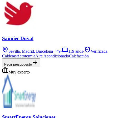
Saunier Duval
Sevilla, Madrid, Barcelona
+49
·
119
años
·
Verificada
Calderas
Aerotermia
Aire Acondicionado
Calefacción
Pedir presupuesto
Muy experto
SmartEnergy Soluciones