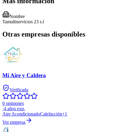
Más información
Nombre
Tamultiservicios 23 s.l
Otras empresas disponibles
Mi Aire y Caldera
Verificada
0 opiniones
·
4
años exp.
Aire Acondicionado
Calefacción
+
1
Ver empresa