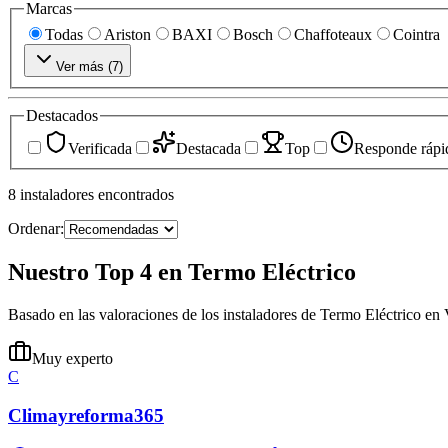
Marcas
Todas
Ariston
BAXI
Bosch
Chaffoteaux
Cointra
Ver más (
7
)
Destacados
Verificada
Destacada
Top
Responde rápi
8
instaladores
encontrados
Ordenar:
Nuestro Top 4 en Termo Eléctrico
Basado en las valoraciones de los instaladores de Termo Eléctrico en
Muy experto
C
Climayreforma365