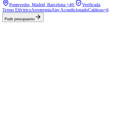
Pontevedra, Madrid, Barcelona
+49
·
Verificada
Termo Eléctrico
Aerotermia
Aire Acondicionado
Calderas
+
6
Pedir presupuesto