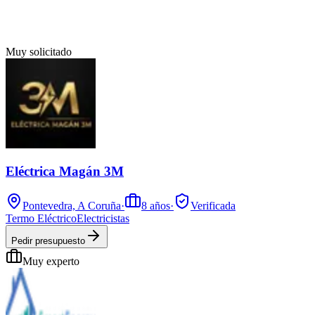
Muy solicitado
Eléctrica Magán 3M
Pontevedra, A Coruña
·
8
años
·
Verificada
Termo Eléctrico
Electricistas
Pedir presupuesto
Muy experto