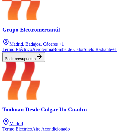
Grupo Electromercantil
Madrid, Badajoz, Cáceres
+1
Termo Eléctrico
Aerotermia
Bomba de Calor
Suelo Radiante
+
1
Pedir presupuesto
Toolman Desde Colgar Un Cuadro
Madrid
Termo Eléctrico
Aire Acondicionado