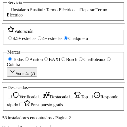
Servicio
Instalar o Sustituir Termo Eléctrico
Reparar Termo
Eléctrico
Valoración
4.5+ estrellas
4+ estrellas
Cualquiera
Marcas
Todas
Ariston
BAXI
Bosch
Chaffoteaux
Cointra
Ver más (
7
)
Destacados
Verificada
Destacada
Top
Responde
rápido
Presupuesto gratis
58
instaladores
encontrados
- Página 2