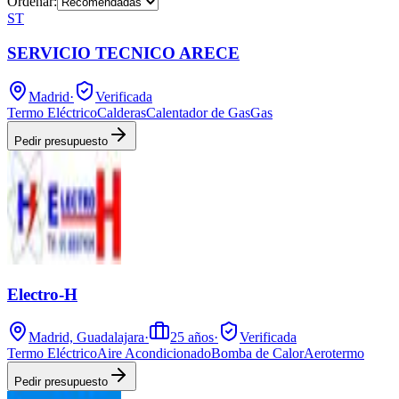
Ordenar:
ST
SERVICIO TECNICO ARECE
Madrid
·
Verificada
Termo Eléctrico
Calderas
Calentador de Gas
Gas
Pedir presupuesto
Electro-H
Madrid, Guadalajara
·
25
años
·
Verificada
Termo Eléctrico
Aire Acondicionado
Bomba de Calor
Aerotermo
Pedir presupuesto