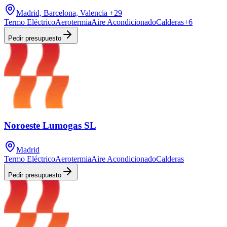
Madrid, Barcelona, Valencia
+29
Termo Eléctrico
Aerotermia
Aire Acondicionado
Calderas
+
6
Pedir presupuesto
Noroeste Lumogas SL
Madrid
Termo Eléctrico
Aerotermia
Aire Acondicionado
Calderas
Pedir presupuesto