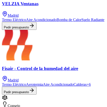
VELZIA Ventanas
Madrid
Termo Eléctrico
Aire Acondicionado
Bomba de Calor
Suelo Radiante
Pedir presupuesto
Fisair - Control de la humedad del aire
Madrid
Termo Eléctrico
Aerotermia
Aire Acondicionado
Calderas
+
6
Pedir presupuesto
Consejo