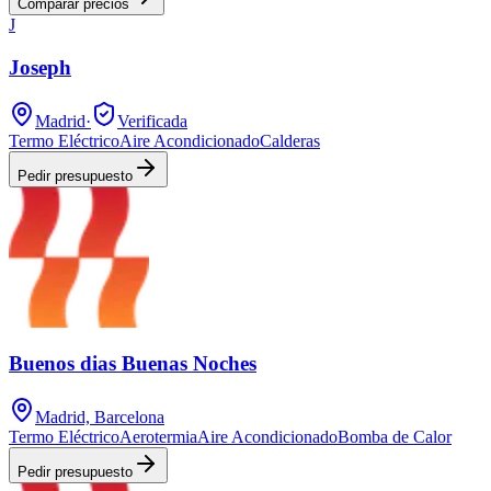
Comparar precios
J
Joseph
Madrid
·
Verificada
Termo Eléctrico
Aire Acondicionado
Calderas
Pedir presupuesto
Buenos dias Buenas Noches
Madrid, Barcelona
Termo Eléctrico
Aerotermia
Aire Acondicionado
Bomba de Calor
Pedir presupuesto