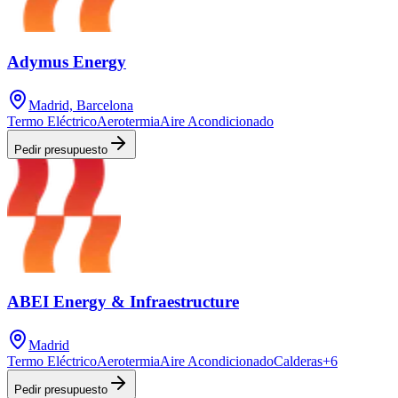
Adymus Energy
Madrid, Barcelona
Termo Eléctrico
Aerotermia
Aire Acondicionado
Pedir presupuesto
ABEI Energy & Infraestructure
Madrid
Termo Eléctrico
Aerotermia
Aire Acondicionado
Calderas
+
6
Pedir presupuesto