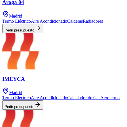
Aroga 04
Madrid
Termo Eléctrico
Aire Acondicionado
Calderas
Radiadores
Pedir presupuesto
IMEYCA
Madrid
Termo Eléctrico
Aire Acondicionado
Calentador de Gas
Aerotermo
Pedir presupuesto