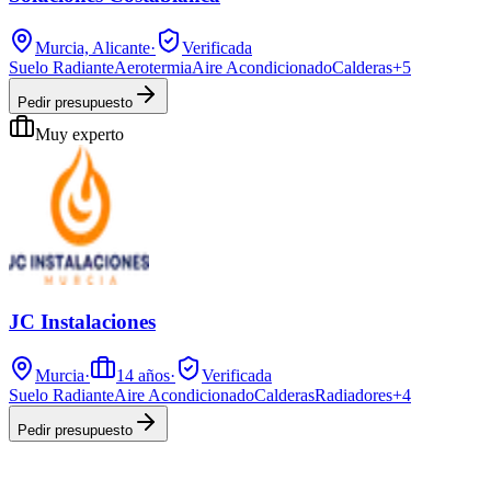
Murcia, Alicante
·
Verificada
Suelo Radiante
Aerotermia
Aire Acondicionado
Calderas
+
5
Pedir presupuesto
Muy experto
JC Instalaciones
Murcia
·
14
años
·
Verificada
Suelo Radiante
Aire Acondicionado
Calderas
Radiadores
+
4
Pedir presupuesto