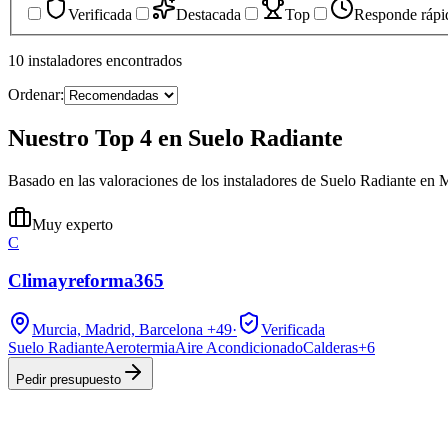
Verificada
Destacada
Top
Responde rápi
10
instaladores
encontrados
Ordenar:
Nuestro Top 4 en Suelo Radiante
Basado en las valoraciones de los instaladores de Suelo Radiante en 
Muy experto
C
Climayreforma365
Murcia, Madrid, Barcelona
+49
·
Verificada
Suelo Radiante
Aerotermia
Aire Acondicionado
Calderas
+
6
Pedir presupuesto