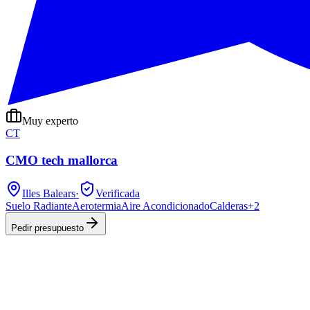
Muy experto
CT
CMO tech mallorca
Illes Balears
·
Verificada
Suelo Radiante
Aerotermia
Aire Acondicionado
Calderas
+
2
Pedir presupuesto