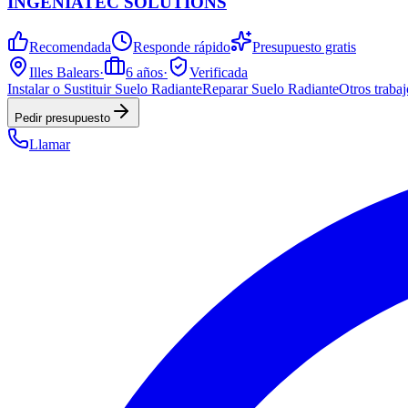
INGENIATEC SOLUTIONS
Recomendada
Responde rápido
Presupuesto gratis
Illes Balears
·
6
años
·
Verificada
Instalar o Sustituir Suelo Radiante
Reparar Suelo Radiante
Otros traba
Pedir presupuesto
Llamar