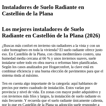
Instaladores de Suelo Radiante en
Castellón de la Plana
Leaflet
|
©
OpenStreetMap
+
Los mejores instaladores de Suelo
−
Radiante en Castellón de la Plana (2026)
¿Buscas más confort en invierno sin radiadores a la vista y con un
calor homogéneo en toda la vivienda? El suelo radiante ofrece justo
eso. En Castellón de la Plana, con clima mediterráneo costero, una
humedad media cercana al 66 % y unos inviernos suaves, suele
instalarse sobre todo en obra nueva o reformas bien planificadas.
Según los casos analizados por Hogarconfort, la clave está en
combinar eficiencia y una buena elección de pavimentos para que el
sistema rinda al máximo.
Ten en cuenta algo importante de la categoría: aquí hablamos de
precios por metro cuadrado de instalación. Estos varían por
provincia y nivel de vida. En zonas con mayor poder adquisitivo y
con inviernos más fríos y largos, la instalación de suelo radiante es
más frecuente. Y recuerda que el suelo radiante únicamente calienta,
por lo que en Castellón de la Plana su adopción suele responder a