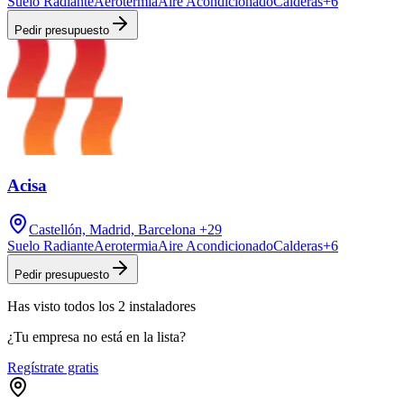
Suelo Radiante
Aerotermia
Aire Acondicionado
Calderas
+
6
Pedir presupuesto
Acisa
Castellón, Madrid, Barcelona
+29
Suelo Radiante
Aerotermia
Aire Acondicionado
Calderas
+
6
Pedir presupuesto
Has visto
todos los
2
instaladores
¿Tu empresa no está en la lista?
Regístrate gratis