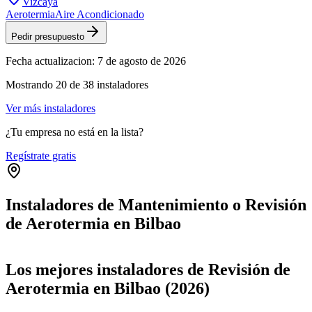
Vizcaya
Aerotermia
Aire Acondicionado
Pedir presupuesto
Fecha actualizacion:
7 de agosto de 2026
Mostrando
20
de
38
instaladores
Ver más instaladores
¿Tu empresa no está en la lista?
Regístrate gratis
Instaladores de Mantenimiento o Revisión
de Aerotermia en Bilbao
Leaflet
|
©
OpenStreetMap
+
Los mejores instaladores de Revisión de
−
Aerotermia en Bilbao (2026)