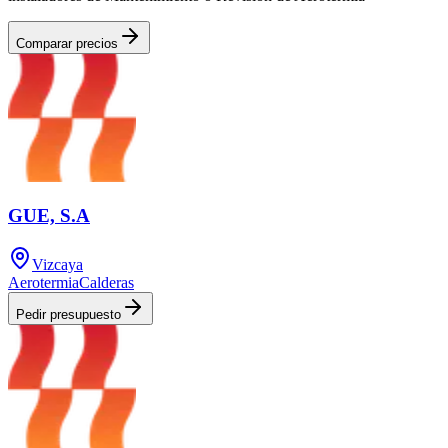
Comparar precios
GUE, S.A
Vizcaya
Aerotermia
Calderas
Pedir presupuesto