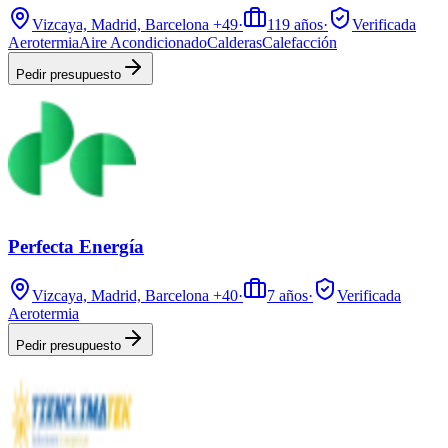
Vizcaya, Madrid, Barcelona
+49
·
119
años
·
Verificada
Aerotermia
Aire Acondicionado
Calderas
Calefacción
Pedir presupuesto
Perfecta Energía
Vizcaya, Madrid, Barcelona
+40
·
7
años
·
Verificada
Aerotermia
Pedir presupuesto