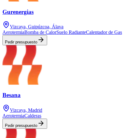
Gurenergias
Vizcaya, Guipúzcoa, Álava
Aerotermia
Bomba de Calor
Suelo Radiante
Calentador de Gas
Pedir presupuesto
Besana
Vizcaya, Madrid
Aerotermia
Calderas
Pedir presupuesto