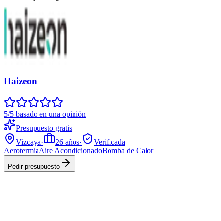
Haizeon
5/5 basado en una opinión
Presupuesto gratis
Vizcaya
·
26
años
·
Verificada
Aerotermia
Aire Acondicionado
Bomba de Calor
Pedir presupuesto