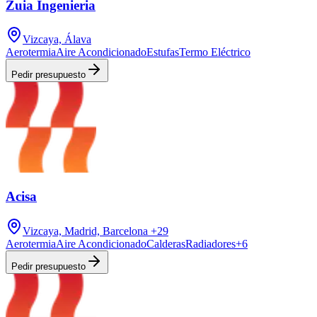
Zuia Ingenieria
Vizcaya, Álava
Aerotermia
Aire Acondicionado
Estufas
Termo Eléctrico
Pedir presupuesto
Acisa
Vizcaya, Madrid, Barcelona
+29
Aerotermia
Aire Acondicionado
Calderas
Radiadores
+
6
Pedir presupuesto