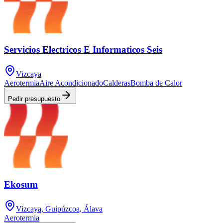
Servicios Electricos E Informaticos Seis
Vizcaya
Aerotermia
Aire Acondicionado
Calderas
Bomba de Calor
Pedir presupuesto
Ekosum
Vizcaya, Guipúzcoa, Álava
Aerotermia