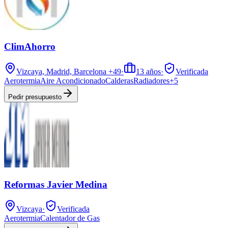
ClimAhorro
Vizcaya, Madrid, Barcelona
+49
·
13
años
·
Verificada
Aerotermia
Aire Acondicionado
Calderas
Radiadores
+
5
Pedir presupuesto
Reformas Javier Medina
Vizcaya
·
Verificada
Aerotermia
Calentador de Gas