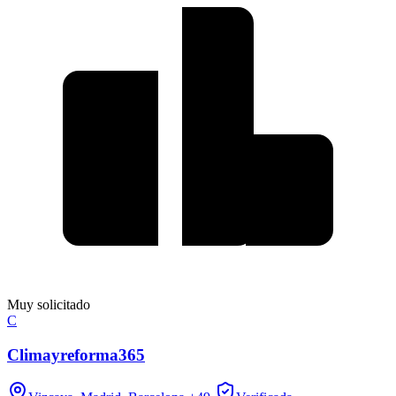
Muy solicitado
C
Climayreforma365