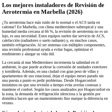
+
Los mejores instaladores de Revisión de
−
Aerotermia en Marbella (2026)
¿Tu aerotermia hace más ruido de lo normal o el ACS tarda en
calentar? En Marbella, con clima mediterráneo subtropical y una
humedad media cercana al 66 %, la revisión de aerotermia no es un
lujo, es una necesidad. Estos equipos suelen dar servicio de ACS,
calefacción (radiadores o suelo radiante) y, en muchos casos,
también refrigeración. Al ser sistemas con múltiples componentes,
una revisión profesional ayuda a evitar fugas, optimizar el
rendimiento y alargar su vida útil.
La cercanía al mar Mediterráneo incrementa la salinidad en el
ambiente, lo que puede acelerar la corrosión de unidades exteriores
y tornillería. Además, en una ciudad con gran peso de villas y
apartamentos de uso estacional, dejar el equipo meses parado sin
una puesta a punto es pedir problemas. Desde Hogarconfort
insistimos en que una revisión a tiempo evita averías costosas y
mantiene el confort. Según los casos analizados por Hogarconfort en
la zona, la demanda de refrigeración silenciosa y la gestión por
domótica hacen que un mantenimiento fino marque la diferencia en
verano.