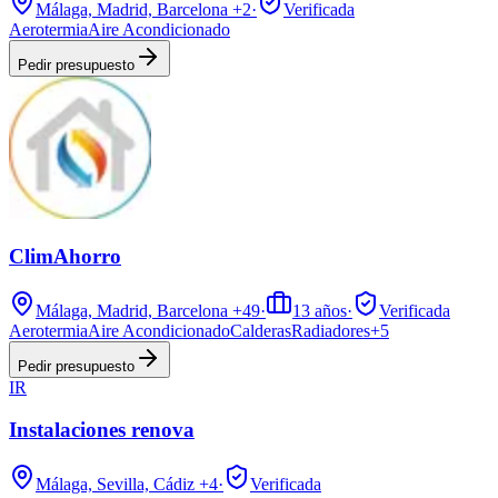
Málaga, Madrid, Barcelona
+2
·
Verificada
Aerotermia
Aire Acondicionado
Pedir presupuesto
ClimAhorro
Málaga, Madrid, Barcelona
+49
·
13
años
·
Verificada
Aerotermia
Aire Acondicionado
Calderas
Radiadores
+
5
Pedir presupuesto
IR
Instalaciones renova
Málaga, Sevilla, Cádiz
+4
·
Verificada