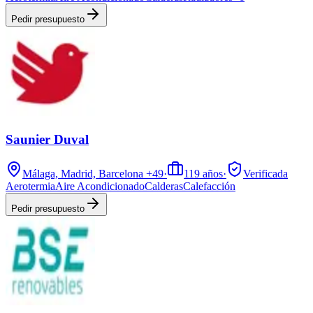
Pedir presupuesto
Saunier Duval
Málaga, Madrid, Barcelona
+49
·
119
años
·
Verificada
Aerotermia
Aire Acondicionado
Calderas
Calefacción
Pedir presupuesto