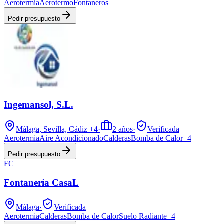
Aerotermia
Aerotermo
Fontaneros
Pedir presupuesto
Ingemansol, S.L.
Málaga, Sevilla, Cádiz
+4
·
2
años
·
Verificada
Aerotermia
Aire Acondicionado
Calderas
Bomba de Calor
+
4
Pedir presupuesto
FC
Fontanería CasaL
Málaga
·
Verificada
Aerotermia
Calderas
Bomba de Calor
Suelo Radiante
+
4