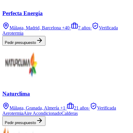
Perfecta Energía
Málaga, Madrid, Barcelona
+40
·
7
años
·
Verificada
Aerotermia
Pedir presupuesto
Naturclima
Málaga, Granada, Almería
+1
·
21
años
·
Verificada
Aerotermia
Aire Acondicionado
Calderas
Pedir presupuesto