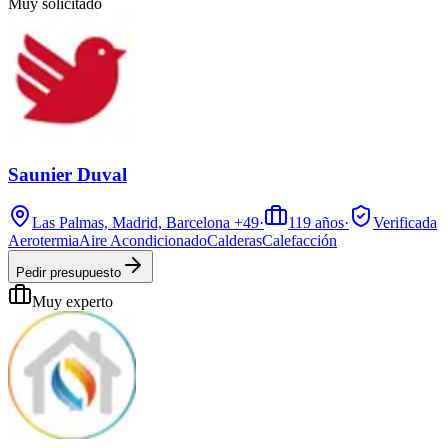
Muy solicitado
Saunier Duval
Las Palmas, Madrid, Barcelona
+49
·
119
años
·
Verificada
Aerotermia
Aire Acondicionado
Calderas
Calefacción
Pedir presupuesto
Muy experto