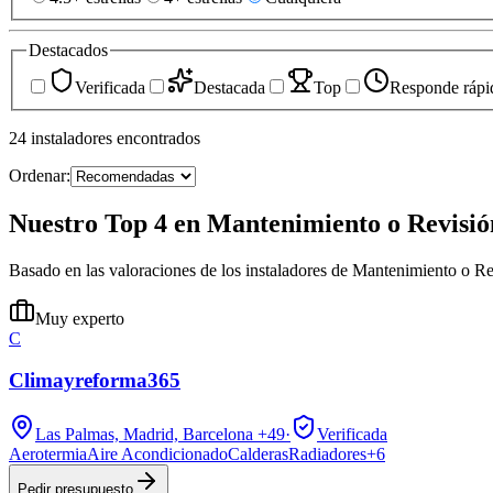
Destacados
Verificada
Destacada
Top
Responde rápi
24
instaladores
encontrados
Ordenar:
Nuestro Top 4 en Mantenimiento o Revisió
Basado en las valoraciones de los instaladores de Mantenimiento o 
Muy experto
C
Climayreforma365
Las Palmas, Madrid, Barcelona
+49
·
Verificada
Aerotermia
Aire Acondicionado
Calderas
Radiadores
+
6
Pedir presupuesto