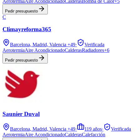
Aerotermia
Aire Acondicionado
Calderas
Bomba de Calor
+
5
Pedir presupuesto
C
Climayreforma365
Barcelona, Madrid, Valencia
+49
·
Verificada
Aerotermia
Aire Acondicionado
Calderas
Radiadores
+
6
Pedir presupuesto
Saunier Duval
Barcelona, Madrid, Valencia
+49
·
119
años
·
Verificada
Aerotermia
Aire Acondicionado
Calderas
Calefacción