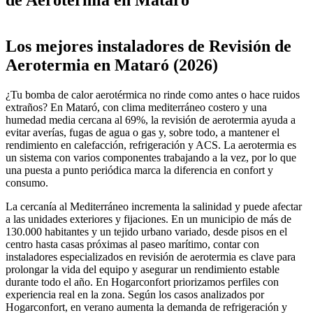
Leaflet
|
©
OpenStreetMap
+
Los mejores instaladores de Revisión de
−
Aerotermia en Mataró (2026)
¿Tu bomba de calor aerotérmica no rinde como antes o hace ruidos
extraños? En Mataró, con clima mediterráneo costero y una
humedad media cercana al 69%, la revisión de aerotermia ayuda a
evitar averías, fugas de agua o gas y, sobre todo, a mantener el
rendimiento en calefacción, refrigeración y ACS. La aerotermia es
un sistema con varios componentes trabajando a la vez, por lo que
una puesta a punto periódica marca la diferencia en confort y
consumo.
La cercanía al Mediterráneo incrementa la salinidad y puede afectar
a las unidades exteriores y fijaciones. En un municipio de más de
130.000 habitantes y un tejido urbano variado, desde pisos en el
centro hasta casas próximas al paseo marítimo, contar con
instaladores especializados en revisión de aerotermia es clave para
prolongar la vida del equipo y asegurar un rendimiento estable
durante todo el año. En Hogarconfort priorizamos perfiles con
experiencia real en la zona. Según los casos analizados por
Hogarconfort, en verano aumenta la demanda de refrigeración y