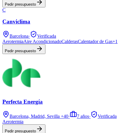
Pedir presupuesto
C
Canviclima
Barcelona
·
Verificada
Aerotermia
Aire Acondicionado
Calderas
Calentador de Gas
+
1
Pedir presupuesto
Perfecta Energía
Barcelona, Madrid, Sevilla
+40
·
7
años
·
Verificada
Aerotermia
Pedir presupuesto