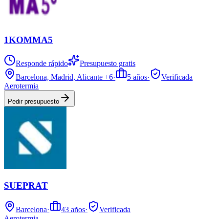
1KOMMA5
Responde rápido
Presupuesto gratis
Barcelona, Madrid, Alicante
+6
·
5
años
·
Verificada
Aerotermia
Pedir presupuesto
SUEPRAT
Barcelona
·
43
años
·
Verificada
Aerotermia